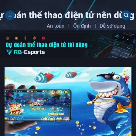
Skip
to
content