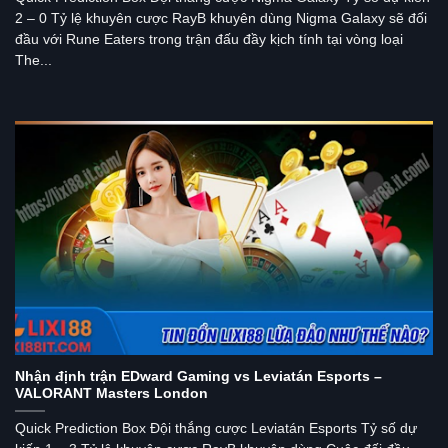
2 – 0 Tỷ lệ khuyên cược RayB khuyên dùng Nigma Galaxy sẽ đối
đầu với Rune Eaters trong trận đấu đầy kịch tính tại vòng loại
The...
Nhận định trận EDward Gaming vs Leviatán Esports –
VALORANT Masters London
Quick Prediction Box Đội thắng cược Leviatán Esports Tỷ số dự