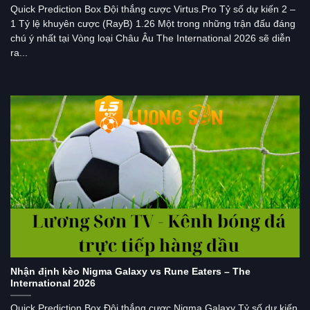
Quick Prediction Box Đội thắng cược Virtus.Pro Tỷ số dự kiến 2 –
1 Tỷ lệ khuyên cược (RayB) 1.26 Một trong những trận đấu đáng
chú ý nhất tại Vòng loại Châu Âu The International 2026 sẽ diễn
ra...
Nhận định kèo Nigma Galaxy vs Rune Eaters – The
International 2026
Quick Prediction Box Đội thắng cược Nigma Galaxy Tỷ số dự kiến