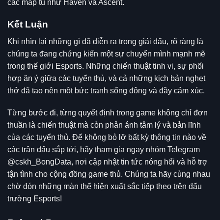
các map tủ như Haven và Ascent.
Kết Luận
Khi nhìn lại những gì đã diễn ra trong giải đấu, rõ ràng là
chúng ta đang chứng kiến một sự chuyển mình mạnh mẽ
trong thế giới Esports. Những chiến thuật tinh vi, sự phối
hợp ăn ý giữa các tuyển thủ, và cả những kịch bản nghẹt
thở đã tạo nên một bức tranh sống động và đầy cảm xúc.
Từng bước đi, từng quyết định trong game không chỉ đơn
thuần là chiến thuật mà còn phản ánh tâm lý và bản lĩnh
của các tuyển thủ. Để không bỏ lỡ bất kỳ thông tin nào về
các trận đấu sắp tới, hãy tham gia ngay nhóm Telegram
@cskh_BongData
, nơi cập nhật tin tức nóng hổi và hỗ trợ
tận tình cho cộng đồng game thủ. Chúng ta hãy cùng nhau
chờ đón những màn thể hiện xuất sắc tiếp theo trên đấu
trường Esports!