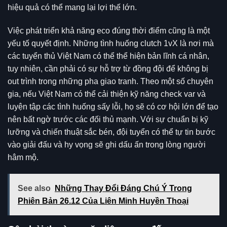
hiệu quả có thể mang lại lợi thế lớn.
Việc phát triển khả năng eco đúng thời điểm cũng là một
yếu tố quyết định. Những tình huống clutch 1vX là nơi mà
các tuyển thủ Việt Nam có thể thể hiện bản lĩnh cá nhân,
tuy nhiên, cần phải có sự hỗ trợ từ đồng đội để không bị
out trình trong những pha giao tranh. Theo một số chuyên
gia, nếu Việt Nam có thể cải thiện kỹ năng check var và
luyện tập các tình huống sấy lỗi, họ sẽ có cơ hội lớn để tạo
nên bất ngờ trước các đối thủ mạnh. Với sự chuẩn bị kỹ
lưỡng và chiến thuật sắc bén, đội tuyển có thể tự tin bước
vào giải đấu và hy vọng sẽ ghi dấu ấn trong lòng người
hâm mộ.
See also
Những Thay Đổi Đáng Chú Ý Trong
Phiên Bản 26.12 Của Liên Minh Huyền Thoại