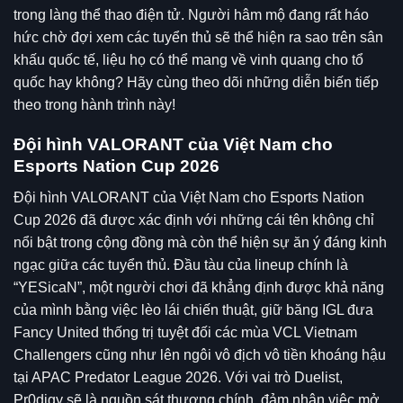
trong làng thể thao điện tử. Người hâm mộ đang rất háo
hức chờ đợi xem các tuyển thủ sẽ thể hiện ra sao trên sân
khấu quốc tế, liệu họ có thể mang về vinh quang cho tổ
quốc hay không? Hãy cùng theo dõi những diễn biến tiếp
theo trong hành trình này!
Đội hình VALORANT của Việt Nam cho
Esports Nation Cup 2026
Đội hình VALORANT của Việt Nam cho Esports Nation
Cup 2026 đã được xác định với những cái tên không chỉ
nổi bật trong cộng đồng mà còn thể hiện sự ăn ý đáng kinh
ngạc giữa các tuyển thủ. Đầu tàu của lineup chính là
“YESicaN”, một người chơi đã khẳng định được khả năng
của mình bằng việc lèo lái chiến thuật, giữ băng IGL đưa
Fancy United thống trị tuyệt đối các mùa VCL Vietnam
Challengers cũng như lên ngôi vô địch vô tiền khoáng hậu
tại APAC Predator League 2026. Với vai trò Duelist,
Pr0digy sẽ là nguồn sát thương chính, đảm nhận việc mở