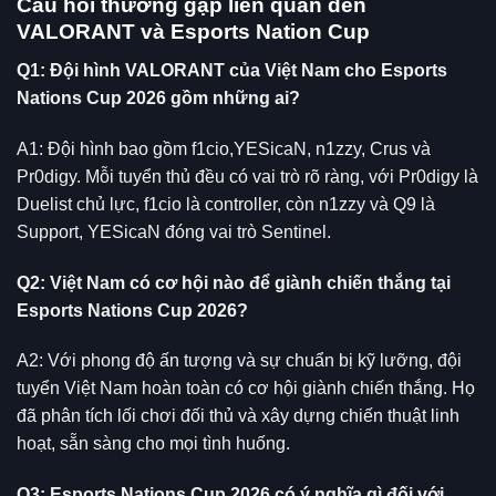
Câu hỏi thường gặp liên quan đến
VALORANT và Esports Nation Cup
Q1: Đội hình VALORANT của Việt Nam cho Esports
Nations Cup 2026 gồm những ai?
A1: Đội hình bao gồm f1cio,YESicaN, n1zzy, Crus và
Pr0digy. Mỗi tuyển thủ đều có vai trò rõ ràng, với Pr0digy là
Duelist chủ lực, f1cio là controller, còn n1zzy và Q9 là
Support, YESicaN đóng vai trò Sentinel.
Q2: Việt Nam có cơ hội nào để giành chiến thắng tại
Esports Nations Cup 2026?
A2: Với phong độ ấn tượng và sự chuẩn bị kỹ lưỡng, đội
tuyển Việt Nam hoàn toàn có cơ hội giành chiến thắng. Họ
đã phân tích lối chơi đối thủ và xây dựng chiến thuật linh
hoạt, sẵn sàng cho mọi tình huống.
Q3: Esports Nations Cup 2026 có ý nghĩa gì đối với