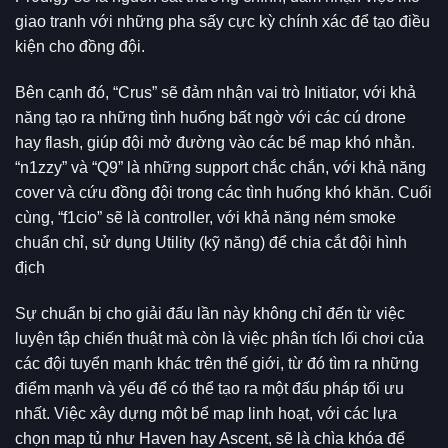
giao tranh với những pha sấy cực kỳ chính xác để tạo điều
kiện cho đồng đội.
Bên cạnh đó, “Crus” sẽ đảm nhận vai trò Initiator, với khả
năng tạo ra những tình huống bất ngờ với các cú drone
hay flash, giúp đội mở đường vào các bể map khó nhằn.
“n1zzy” và “Q9” là những support chắc chắn, với khả năng
cover và cứu đồng đội trong các tình huống khó khăn. Cuối
cùng, “f1cio” sẽ là controller, với khả năng ném smoke
chuẩn chỉ, sử dụng Utility (kỹ năng) để chia cắt đội hình
địch
Sự chuẩn bị cho giải đấu lần này không chỉ đến từ việc
luyện tập chiến thuật mà còn là việc phân tích lối chơi của
các đội tuyển mạnh khác trên thế giới, từ đó tìm ra những
điểm mạnh và yếu để có thể tạo ra một đấu pháp tối ưu
nhất. Việc xây dựng một bể map linh hoạt, với các lựa
chọn map tủ như Haven hay Ascent, sẽ là chìa khóa để