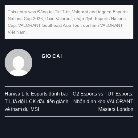
This entry was Đăng tại
Tin Tức
,
Valorant
and tagged
Esports
Nations Cup 2026
,
f1cio Valorant
,
nhận định Esports Nations
Cup
,
VALORANT Southeast Asia Tour
,
đội hình VALORANT
Việt Nam
.
GIO CAI
Hanwa Life Esports đánh bại
G2 Esports vs FUT Esports:
T1, là đội LCK đầu tiên giành
Nhận định kèo VALORANT
vé tham dự MSI
Masters London