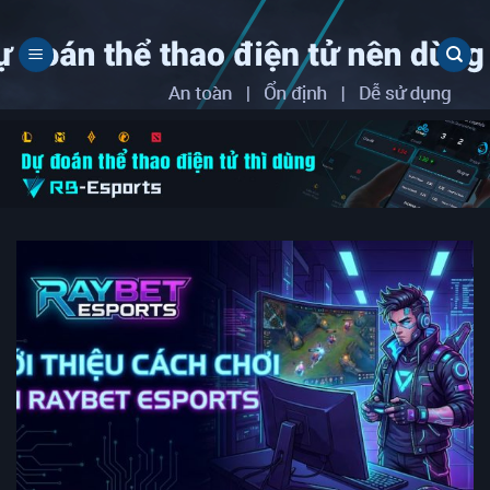
Skip
to
content