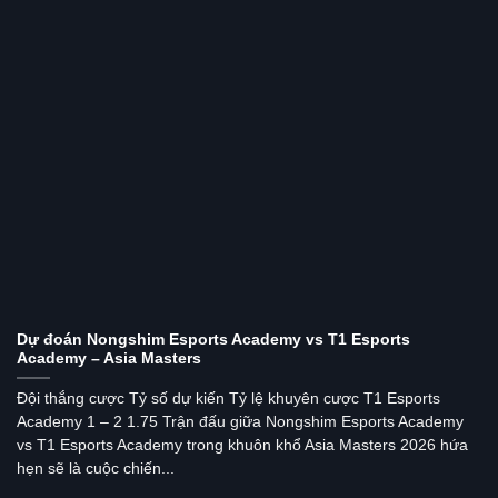
Dự đoán Nongshim Esports Academy vs T1 Esports
Academy – Asia Masters
Đội thắng cược Tỷ số dự kiến Tỷ lệ khuyên cược T1 Esports
Academy 1 – 2 1.75 Trận đấu giữa Nongshim Esports Academy
vs T1 Esports Academy trong khuôn khổ Asia Masters 2026 hứa
hẹn sẽ là cuộc chiến...