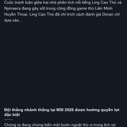
Cuộc tranh luận giữa hai nhà phân tích nổi tiếng Ling Cao Thủ và
Nymaera đang gây sốt trong cộng đồng game thủ Liên Minh
Huyền Thoại. Ling Cao Thủ đã chỉ trích cách đánh giá Doran chỉ
dựa vào...
Đội thắng nhánh thắng tại MSI 2026 được hưởng quyền lợi
đặc biệt
Chúng ta đang chứng kiến một bước ngoặt thú vị trong lịch sử