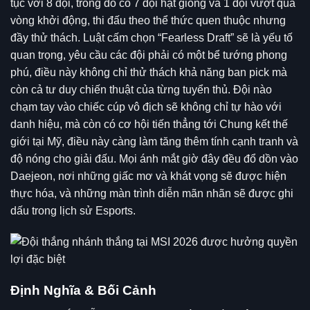
tục với 8 đội, trong đó có 7 đội hạt giống và 1 đội vượt qua
vòng khởi động, thi đấu theo thể thức quen thuộc nhưng
đầy thử thách. Luật cấm chọn “Fearless Draft” sẽ là yếu tố
quan trọng, yêu cầu các đội phải có một bể tướng phong
phú, điều này không chỉ thử thách khả năng ban pick mà
còn cả tư duy chiến thuật của từng tuyển thủ. Đội nào
chạm tay vào chiếc cúp vô địch sẽ không chỉ tự hào với
danh hiệu, mà còn có cơ hội tiến thẳng tới Chung kết thế
giới tại Mỹ, điều này càng làm tăng thêm tính cạnh tranh và
độ nóng cho giải đấu. Mọi ánh mắt giờ đây đều đổ dồn vào
Daejeon, nơi những giấc mơ và khát vọng sẽ được hiện
thực hóa, và những màn trình diễn mãn nhãn sẽ được ghi
dấu trong lịch sử Esports.
Định Nghĩa & Bối Cảnh