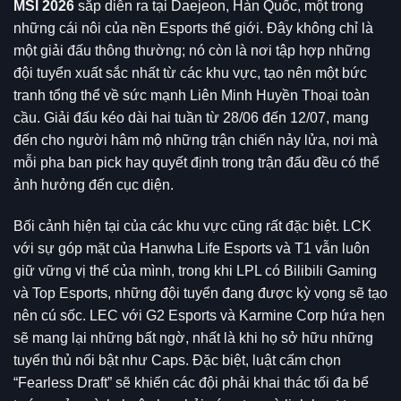
MSI 2026
sắp diễn ra tại Daejeon, Hàn Quốc, một trong
những cái nôi của nền Esports thế giới. Đây không chỉ là
một giải đấu thông thường; nó còn là nơi tập hợp những
đội tuyển xuất sắc nhất từ các khu vực, tạo nên một bức
tranh tổng thể về sức mạnh Liên Minh Huyền Thoại toàn
cầu. Giải đấu kéo dài hai tuần từ 28/06 đến 12/07, mang
đến cho người hâm mộ những trận chiến nảy lửa, nơi mà
mỗi pha ban pick hay quyết định trong trận đấu đều có thể
ảnh hưởng đến cục diện.
Bối cảnh hiện tại của các khu vực cũng rất đặc biệt. LCK
với sự góp mặt của Hanwha Life Esports và T1 vẫn luôn
giữ vững vị thế của mình, trong khi LPL có Bilibili Gaming
và Top Esports, những đội tuyển đang được kỳ vọng sẽ tạo
nên cú sốc. LEC với G2 Esports và Karmine Corp hứa hẹn
sẽ mang lại những bất ngờ, nhất là khi họ sở hữu những
tuyển thủ nổi bật như Caps. Đặc biệt, luật cấm chọn
“Fearless Draft” sẽ khiến các đội phải khai thác tối đa bể