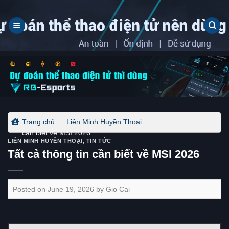
Skip
to
content
Trang chủ
-
Liên Minh Huyền Thoại
-
Tất cả thông tin
cần biết về MSI 2026
LIÊN MINH HUYỀN THOẠI
,
TIN TỨC
Tất cả thông tin cần biết về MSI 2026
Posted on
June 19, 2026
by
Gio Cai