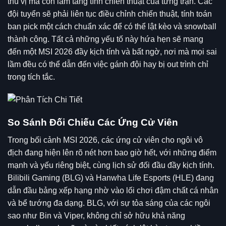
thú vị mà còn làm tăng tính chiến thuật của từng trận. Các
đội tuyển sẽ phải liên tục điều chỉnh chiến thuật, tính toán
ban pick một cách chuẩn xác để có thể lật kèo và snowball
thành công. Tất cả những yếu tố này hứa hẹn sẽ mang
đến một MSI 2026 đầy kịch tính và bất ngờ, nơi mà mọi sai
lầm đều có thể dẫn đến việc gánh đội hay bị out trình chỉ
trong tích tắc.
So Sánh Đối Chiếu Các Ứng Cử Viên
Trong bối cảnh MSI 2026, các ứng cử viên cho ngôi vô
địch đang hiện lên rõ nét hơn bao giờ hết, với những điểm
mạnh và yếu riêng biệt, cùng lịch sử đối đầu đầy kịch tính.
Bilibili Gaming (BLG) và Hanwha Life Esports (HLE) đang
dẫn đầu bảng xếp hạng nhờ vào lối chơi đậm chất cá nhân
và bể tướng đa dạng. BLG, với sự tỏa sáng của các ngôi
sao như Bin và Viper, không chỉ sở hữu khả năng