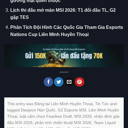
gương mặt quen thuộc
Lịch thi đấu mở màn MSI 2026: T1 đối đầu TL, G2
gặp TES
Phân Tích Đội Hình Các Quốc Gia Tham Gia Esports
Nations Cup Liên Minh Huyền Thoại
This entry was Đăng tại
Liên Minh Huyền Thoại
,
Tin Tức
and
tagged
Daejeon Hàn Quốc
,
G2 Esports MSI
,
Liên Minh Huyền
Thoại
,
luật cấm chọn Fearless Draft
,
MSI 2026
,
nhận định giải
đấu MSI 2026
,
phân tích chiến thuật MSI 2026
,
Team Liquid