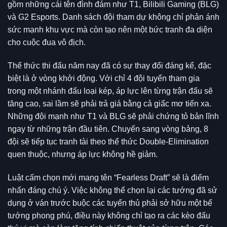
gồm những cái tên đình đám như T1, Bilibili Gaming (BLG)
và G2 Esports. Danh sách đội tham dự không chỉ phản ánh
sức mạnh khu vực mà còn tạo nên một bức tranh đa diện
cho cuộc đua vô địch.
Thể thức thi đấu năm nay đã có sự thay đổi đáng kể, đặc
biệt là ở vòng khởi động. Với chỉ 4 đội tuyển tham gia
trong một nhánh đấu loại kép, áp lực lên từng trận đấu sẽ
tăng cao, sai lầm sẽ phải trả giá bằng cả giấc mơ tiến xa.
Những đội mạnh như T1 và BLG sẽ phải chứng tỏ bản lĩnh
ngay từ những trận đầu tiên. Chuyển sang vòng bảng, 8
đội sẽ tiếp tục tranh tài theo thể thức Double-Elimination
quen thuộc, nhưng áp lực không hề giảm.
Luật cấm chọn mới mang tên “Fearless Draft” sẽ là điểm
nhấn đáng chú ý. Việc không thể chọn lại các tướng đã sử
dụng ở ván trước buộc các tuyển thủ phải sở hữu một bể
tướng phong phú, điều này không chỉ tạo ra các kèo đấu