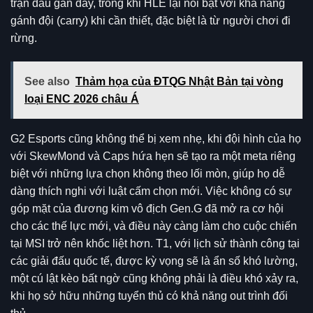
trận đấu gần đây, trong khi HLE lại nổi bật với khả năng
gánh đội (carry) khi cần thiết, đặc biệt là từ người chơi đi
rừng.
See also
Thảm họa của ĐTQG Nhật Bản tại vòng
loại ENC 2026 châu Á
G2 Esports cũng không thể bị xem nhẹ, khi đội hình của họ
với SkewMond và Caps hứa hẹn sẽ tạo ra một meta riêng
biệt với những lựa chọn không theo lối mòn, giúp họ dễ
dàng thích nghi với luật cấm chọn mới. Việc không có sự
góp mặt của đương kim vô địch Gen.G đã mở ra cơ hội
cho các thế lực mới, và điều này càng làm cho cuộc chiến
tại MSI trở nên khốc liệt hơn. T1, với lịch sử thành công tại
các giải đấu quốc tế, được kỳ vọng sẽ là ẩn số khó lường,
một cú lật kèo bất ngờ cũng không phải là điều khó xảy ra,
khi họ sở hữu những tuyển thủ có khả năng out trình đối