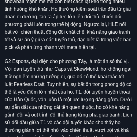
snowball mạnh mẽ mà còn biết cách lật kèo trong nhiều
tình huống khó khăn. Họ thường kiểm soát trận đấu từ giai
đoạn đi đường, tạo ra áp lực lớn lên đối thủ, khiến đối
phương phải luôn trong thế bị động. Ngược lại, HLE nổi
bật với chiến thuật đồng đội chặt chẽ, khả năng giao tranh
tốt và sự ăn ý giữa các tuyển thủ, đặc biệt là trong việc ban
pick và phản ứng nhanh với meta hiện tại.
G2 Esports, đại diện cho phương Tây, là một ẩn số thú vị.
Với dàn tuyển thủ như Caps và SkewMond, họ không ngại
thử nghiệm những tướng dị, qua đó có thể khai thác tốt
luật Fearless Draft. Tuy nhiên, sự bất ổn trong phong độ có
thể là yếu điểm lớn nhất của họ. T1, đội tuyển huyền thoại
của Hàn Quốc, vẫn luôn là một lực lượng đáng gờm. Dưới
sự dẫn dắt của những cái tên quen thuộc, họ có khả năng
gánh đội và out trình đối thủ trong từng pha giao tranh. Lịch
sử đối đầu giữa T1 và các đội tuyển khác cho thấy họ
thường giành lợi thế nhờ vào chiến thuật vượt trội và khả