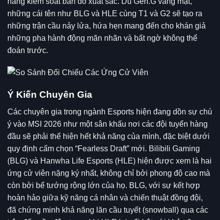
năng kiểm soát bản đồ xuất sắc. Dù Gen.G vắng mặt,
những cái tên như BLG và HLE cùng T1 và G2 sẽ tạo ra
những trận cầu nảy lửa, hứa hẹn mang đến cho khán giả
những pha hành động mãn nhãn và bất ngờ không thể
đoán trước.
Ý Kiến Chuyên Gia
Các chuyên gia trong ngành Esports hiện đang dồn sự chú
ý vào MSI 2026 như một sân khấu nơi các đội tuyển hàng
đầu sẽ phải thể hiện hết khả năng của mình, đặc biệt dưới
quy định cấm chọn “Fearless Draft” mới. Bilibili Gaming
(BLG) và Hanwha Life Esports (HLE) hiện được xem là hai
ứng cử viên nặng ký nhất, không chỉ bởi phong độ cao mà
còn bởi bể tướng rộng lớn của họ. BLG, với sự kết hợp
hoàn hảo giữa kỹ năng cá nhân và chiến thuật đồng đội,
đã chứng minh khả năng lăn cầu tuyết (snowball) qua các