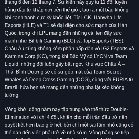
tháng 6 đến 12 tháng 7. Sự kiện này quy tụ 11 đội tuyển
hàng đầu từ khắp nơi trên thế giới, tạo ra một bầu không
khí cạnh tranh cực kỳ khốc liệt. Từ LCK, Hanwha Life
Esports (HLE) và T1 sẽ đại diện cho sức mạnh của Hàn
Quốc, trong khi LPL mang đến những cái tên đầy sức
mạnh như Bilibili Gaming (BLG) và Top Esports (TES).
Châu Âu cũng không kém phần hấp dẫn với G2 Esports và
Karmine Corp (KC), trong khi Bắc Mỹ có LYON và Team
Liquid, những đội luôn gây bất ngờ. Khu vực Châu Á –
Thái Bình Dương sẽ có sự góp mặt của Team Secret
Whales và Deep Cross Gaming (DCG), cùng với FURIA từ
Brazil, hứa hẹn sẽ mang đến những pha lật kèo không
tưởng.
Vòng khởi động năm nay tập trung vào thể thức Double-
Elimination với chỉ 4 đội, khiến cho mỗi trận đấu trở nên
quyết liệt hơn bao giờ hết, bởi chỉ một sai lầm nhỏ cũng có
thể dẫn đến việc phải trở về nhà sớm. Vòng bảng sẽ tiếp