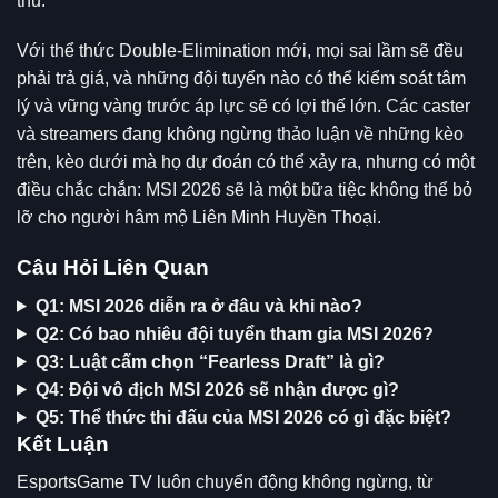
thủ.
Với thể thức Double-Elimination mới, mọi sai lầm sẽ đều
phải trả giá, và những đội tuyển nào có thể kiểm soát tâm
lý và vững vàng trước áp lực sẽ có lợi thế lớn. Các caster
và streamers đang không ngừng thảo luận về những kèo
trên, kèo dưới mà họ dự đoán có thể xảy ra, nhưng có một
điều chắc chắn: MSI 2026 sẽ là một bữa tiệc không thể bỏ
lỡ cho người hâm mộ Liên Minh Huyền Thoại.
Câu Hỏi Liên Quan
Q1: MSI 2026 diễn ra ở đâu và khi nào?
Q2: Có bao nhiêu đội tuyển tham gia MSI 2026?
Q3: Luật cấm chọn “Fearless Draft” là gì?
Q4: Đội vô địch MSI 2026 sẽ nhận được gì?
Q5: Thể thức thi đấu của MSI 2026 có gì đặc biệt?
Kết Luận
EsportsGame TV
luôn chuyển động không ngừng, từ