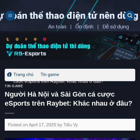
Skip
to
content
Trang chủ
-
Tin game
-
Người Hà Nội và Sài Gòn cá
cược eSports trên Raybet: Khác nhau ở đâu?
TIN GAME
Người Hà Nội và Sài Gòn cá cược
eSports trên Raybet: Khác nhau ở đâu?
Posted on
April 17, 2025
by
Tiểu Vy