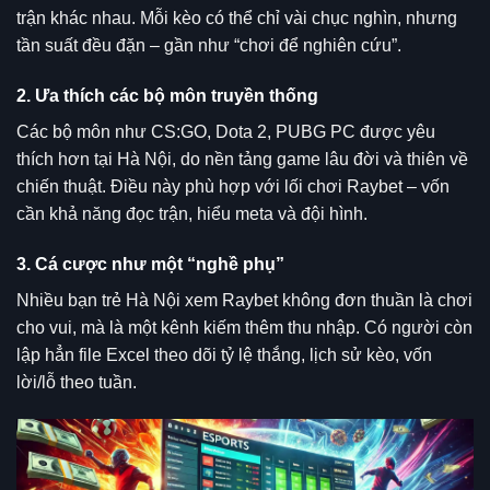
trận khác nhau. Mỗi kèo có thể chỉ vài chục nghìn, nhưng
tần suất đều đặn – gần như “chơi để nghiên cứu”.
2. Ưa thích các bộ môn truyền thống
Các bộ môn như CS:GO, Dota 2, PUBG PC được yêu
thích hơn tại Hà Nội, do nền tảng game lâu đời và thiên về
chiến thuật. Điều này phù hợp với lối chơi Raybet – vốn
cần khả năng đọc trận, hiểu meta và đội hình.
3. Cá cược như một “nghề phụ”
Nhiều bạn trẻ Hà Nội xem Raybet không đơn thuần là chơi
cho vui, mà là một kênh kiếm thêm thu nhập. Có người còn
lập hẳn file Excel theo dõi tỷ lệ thắng, lịch sử kèo, vốn
lời/lỗ theo tuần.