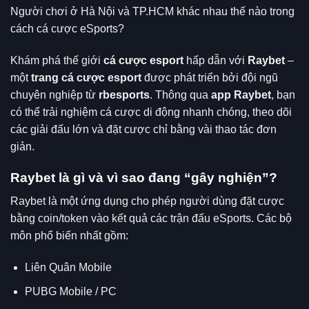
Người chơi ở Hà Nội và TP.HCM khác nhau thế nào trong
cách cá cược eSports?
Khám phá thế giới
cá cược esport
hấp dẫn với
Raybet
–
một
trang cá cược esport
được phát triển bởi đội ngũ
chuyên nghiệp từ
rbesports
. Thông qua
app Raybet
, bạn
có thể trải nghiệm cá cược di động nhanh chóng, theo dõi
các giải đấu lớn và đặt cược chỉ bằng vài thao tác đơn
giản.
Raybet là gì và vì sao đang “gây nghiện”?
Raybet là một ứng dụng cho phép người dùng đặt cược
bằng coin/token vào kết quả các trận đấu eSports. Các bộ
môn phổ biến nhất gồm:
Liên Quân Mobile
PUBG Mobile / PC