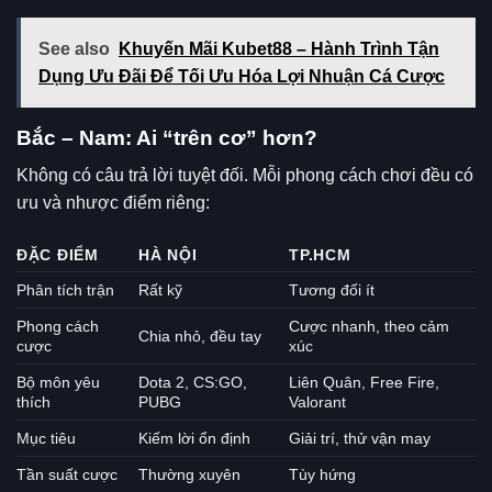
See also
Khuyến Mãi Kubet88 – Hành Trình Tận
Dụng Ưu Đãi Để Tối Ưu Hóa Lợi Nhuận Cá Cược
Bắc – Nam: Ai “trên cơ” hơn?
Không có câu trả lời tuyệt đối. Mỗi phong cách chơi đều có
ưu và nhược điểm riêng:
ĐẶC ĐIỂM
HÀ NỘI
TP.HCM
Phân tích trận
Rất kỹ
Tương đối ít
Phong cách
Cược nhanh, theo cảm
Chia nhỏ, đều tay
cược
xúc
Bộ môn yêu
Dota 2, CS:GO,
Liên Quân, Free Fire,
thích
PUBG
Valorant
Mục tiêu
Kiếm lời ổn định
Giải trí, thử vận may
Tần suất cược
Thường xuyên
Tùy hứng