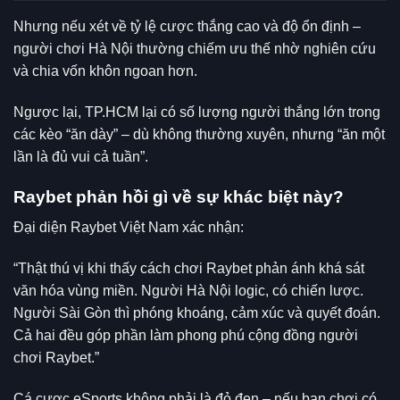
Nhưng nếu xét về tỷ lệ cược thắng cao và độ ổn định –
người chơi Hà Nội thường chiếm ưu thế nhờ nghiên cứu
và chia vốn khôn ngoan hơn.
Ngược lại, TP.HCM lại có số lượng người thắng lớn trong
các kèo “ăn dày” – dù không thường xuyên, nhưng “ăn một
lần là đủ vui cả tuần”.
Raybet phản hồi gì về sự khác biệt này?
Đại diện Raybet Việt Nam xác nhận:
“Thật thú vị khi thấy cách chơi Raybet phản ánh khá sát
văn hóa vùng miền. Người Hà Nội logic, có chiến lược.
Người Sài Gòn thì phóng khoáng, cảm xúc và quyết đoán.
Cả hai đều góp phần làm phong phú cộng đồng người
chơi Raybet.”
Cá cược eSports không phải là đỏ đen – nếu bạn chơi có