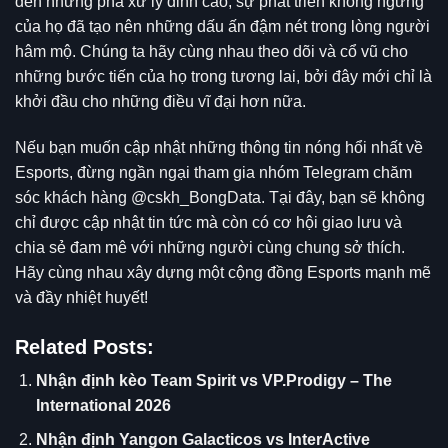
đến những pha xử lý đỉnh cao, sự phát triển không ngừng
của họ đã tạo nên những dấu ấn đậm nét trong lòng người
hâm mộ. Chúng ta hãy cùng nhau theo dõi và cổ vũ cho
những bước tiến của họ trong tương lai, bởi đây mới chỉ là
khởi đầu cho những điều vĩ đại hơn nữa.
Nếu bạn muốn cập nhật những thông tin nóng hổi nhất về
Esports, đừng ngần ngại tham gia nhóm Telegram
chăm
sóc khách hàng @cskh_BongData
. Tại đây, bạn sẽ không
chỉ được cập nhật tin tức mà còn có cơ hội giao lưu và
chia sẻ đam mê với những người cùng chung sở thích.
Hãy cùng nhau xây dựng một cộng đồng Esports mạnh mẽ
và đầy nhiệt huyết!
Related Posts:
Nhận định kèo Team Spirit vs VP.Prodigy – The
International 2026
Nhận định Yangon Galacticos vs InterActive