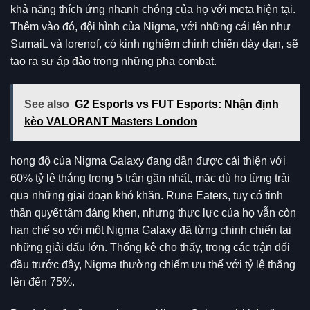
khả năng thích ứng nhanh chóng của họ với meta hiện tại.
Thêm vào đó, đội hình của Nigma, với những cái tên như
SumaiL và lorenof, có kinh nghiệm chinh chiến dày dạn, sẽ
tạo ra sự áp đảo trong những pha combat.
See also
G2 Esports vs FUT Esports: Nhận định
kèo VALORANT Masters London
hong độ của Nigma Galaxy đang dần được cải thiện với
60% tỷ lệ thắng trong 5 trận gần nhất, mặc dù họ từng trải
qua những giai đoạn khó khăn. Rune Eaters, tuy có tinh
thần quyết tâm đáng khen, nhưng thực lực của họ vẫn còn
hạn chế so với một Nigma Galaxy đã từng chinh chiến tại
những giải đấu lớn. Thống kê cho thấy, trong các trận đối
đầu trước đây, Nigma thường chiếm ưu thế với tỷ lệ thắng
lên đến 75%.