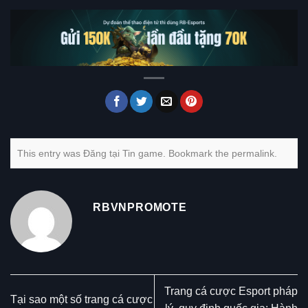
This entry was Đăng tại
Tin game
. Bookmark the
permalink
.
RBVNPROMOTE
Trang cá cược Esport pháp
Tại sao một số trang cá cược