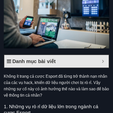
Danh mục bài viết
Không ít trang cá cược Esport đã từng trở thành nạn nhân
của các vụ hack, khiến dữ liệu người chơi bị rò rỉ. Vậy
những sự cố này có ảnh hưởng thế nào và làm sao để bảo
vệ thông tin cá nhân?
1. Những vụ rò rỉ dữ liệu lớn trong ngành cá
cược Esport