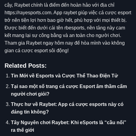
cậy, Raybet chính là điểm đến hoàn hảo với địa chỉ
https://rayesports.com
. App raybet giúp việc cá cược esport
trở nên tiện lợi hơn bao giờ hết, phù hợp với mọi thiết bị.
Được biết đến dưới cái tên rbesports, nền tảng này cam
kết mang lại sự công bằng và an toàn cho người chơi.
Tham gia Raybet ngay hôm nay để hòa mình vào không
gian cá cược esport sôi động!
Related Posts:
Tin Mới về Esports và Cược Thể Thao Điện Tử
Tại sao một số trang cá cược Esport âm thầm cấm
người chơi giỏi?
Thực hư về Raybet: App cá cược esports này có
đáng tin không?
Tây Nguyên chơi Raybet: Khi eSports là “cầu nối”
ra thế giới