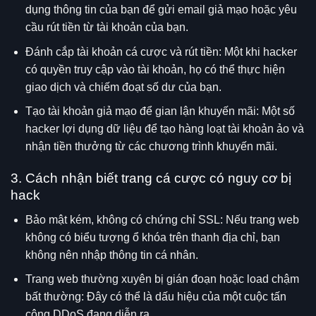
dụng thông tin của bạn để gửi email giả mạo hoặc yêu
cầu rút tiền từ tài khoản của bạn.
Đánh cắp tài khoản cá cược và rút tiền: Một khi hacker
có quyền truy cập vào tài khoản, họ có thể thực hiện
giao dịch và chiếm đoạt số dư của bạn.
Tạo tài khoản giả mạo để gian lận khuyến mãi: Một số
hacker lợi dụng dữ liệu để tạo hàng loạt tài khoản ảo và
nhận tiền thưởng từ các chương trình khuyến mãi.
3. Cách nhận biết trang cá cược có nguy cơ bị
hack
Bảo mật kém, không có chứng chỉ SSL: Nếu trang web
không có biểu tượng ổ khóa trên thanh địa chỉ, bạn
không nên nhập thông tin cá nhân.
Trang web thường xuyên bị gián đoạn hoặc load chậm
bất thường: Đây có thể là dấu hiệu của một cuộc tấn
công DDoS đang diễn ra.