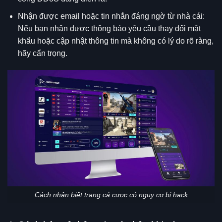
Nhận được email hoặc tin nhắn đáng ngờ từ nhà cái:
Nếu bạn nhận được thông báo yêu cầu thay đổi mật
khẩu hoặc cập nhật thông tin mà không có lý do rõ ràng,
hãy cẩn trọng.
Cách nhận biết trang cá cược có nguy cơ bị hack