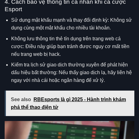
4. Cách bảo vệ thông tin cá nhân khi cá cược
Esport
Sử dụng mật khẩu mạnh và thay đổi định kỳ: Không sử
dụng cùng một mật khẩu cho nhiều tài khoản.
Không lưu thông tin thẻ tín dụng trên trang web cá
cược: Điều này giúp bạn tránh được nguy cơ mất tiền
nếu trang web bị hack.
Kiểm tra lịch sử giao dịch thường xuyên để phát hiện
dấu hiệu bất thường: Nếu thấy giao dịch lạ, hãy liên hệ
ngay với nhà cái hoặc ngân hàng để xử lý.
See also
RBEsports là gì 2025 - Hành trình khám
phá thể thao điện tử