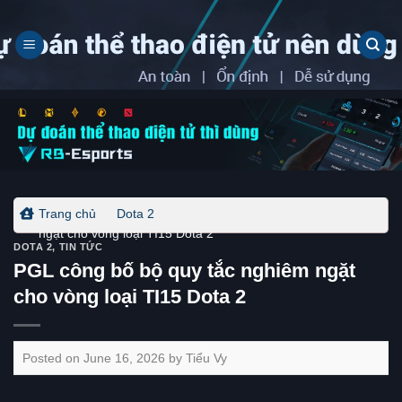
Skip
to
content
Trang chủ
-
Dota 2
-
PGL công bố bộ quy tắc nghiêm
ngặt cho vòng loại TI15 Dota 2
DOTA 2
,
TIN TỨC
PGL công bố bộ quy tắc nghiêm ngặt
cho vòng loại TI15 Dota 2
Posted on
June 16, 2026
by
Tiểu Vy