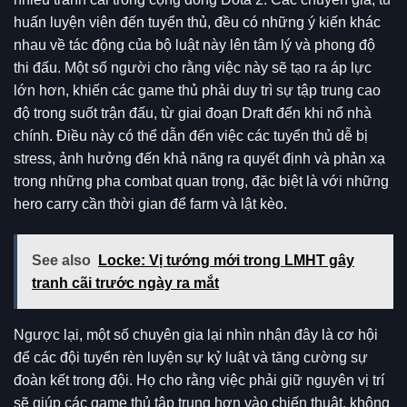
huấn luyện viên đến tuyển thủ, đều có những ý kiến khác
nhau về tác động của bộ luật này lên tâm lý và phong độ
thi đấu. Một số người cho rằng việc này sẽ tạo ra áp lực
lớn hơn, khiến các game thủ phải duy trì sự tập trung cao
độ trong suốt trận đấu, từ giai đoạn Draft đến khi nổ nhà
chính. Điều này có thể dẫn đến việc các tuyển thủ dễ bị
stress, ảnh hưởng đến khả năng ra quyết định và phản xạ
trong những pha combat quan trọng, đặc biệt là với những
hero carry cần thời gian để farm và lật kèo.
See also
Locke: Vị tướng mới trong LMHT gây
tranh cãi trước ngày ra mắt
Ngược lại, một số chuyên gia lại nhìn nhận đây là cơ hội
để các đội tuyển rèn luyện sự kỷ luật và tăng cường sự
đoàn kết trong đội. Họ cho rằng việc phải giữ nguyên vị trí
sẽ giúp các game thủ tập trung hơn vào chiến thuật, không