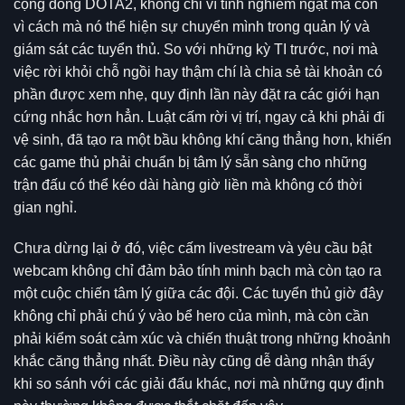
cộng đồng DOTA2, không chỉ vì tính nghiêm ngặt mà còn
vì cách mà nó thể hiện sự chuyển mình trong quản lý và
giám sát các tuyển thủ. So với những kỳ TI trước, nơi mà
việc rời khỏi chỗ ngồi hay thậm chí là chia sẻ tài khoản có
phần được xem nhẹ, quy định lần này đặt ra các giới hạn
cứng nhắc hơn hẳn. Luật cấm rời vị trí, ngay cả khi phải đi
vệ sinh, đã tạo ra một bầu không khí căng thẳng hơn, khiến
các game thủ phải chuẩn bị tâm lý sẵn sàng cho những
trận đấu có thể kéo dài hàng giờ liền mà không có thời
gian nghỉ.
Chưa dừng lại ở đó, việc cấm livestream và yêu cầu bật
webcam không chỉ đảm bảo tính minh bạch mà còn tạo ra
một cuộc chiến tâm lý giữa các đội. Các tuyển thủ giờ đây
không chỉ phải chú ý vào bể hero của mình, mà còn cần
phải kiểm soát cảm xúc và chiến thuật trong những khoảnh
khắc căng thẳng nhất. Điều này cũng dễ dàng nhận thấy
khi so sánh với các giải đấu khác, nơi mà những quy định