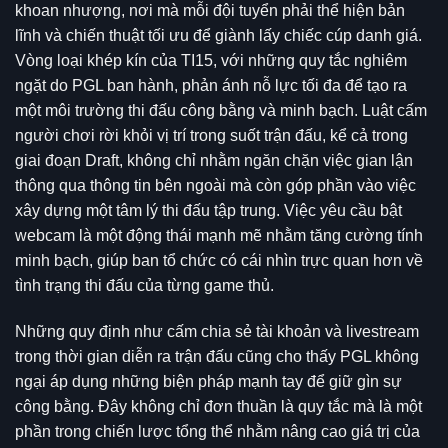
khoan nhượng, nơi mà mỗi đội tuyển phải thể hiện bản
lĩnh và chiến thuật tối ưu để giành lấy chiếc cúp danh giá.
Vòng loại khép kín của TI15, với những quy tắc nghiêm
ngặt do PGL ban hành, phản ánh nỗ lực tối đa để tạo ra
một môi trường thi đấu công bằng và minh bạch. Luật cấm
người chơi rời khỏi vị trí trong suốt trận đấu, kể cả trong
giai đoạn Draft, không chỉ nhằm ngăn chặn việc gian lận
thông qua thông tin bên ngoài mà còn góp phần vào việc
xây dựng một tâm lý thi đấu tập trung. Việc yêu cầu bật
webcam là một động thái mạnh mẽ nhằm tăng cường tính
minh bạch, giúp ban tổ chức có cái nhìn trực quan hơn về
tình trạng thi đấu của từng game thủ.
Những quy định như cấm chia sẻ tài khoản và livestream
trong thời gian diễn ra trận đấu cũng cho thấy PGL không
ngại áp dụng những biện pháp mạnh tay để giữ gìn sự
công bằng. Đây không chỉ đơn thuần là quy tắc mà là một
phần trong chiến lược tổng thể nhằm nâng cao giá trị của