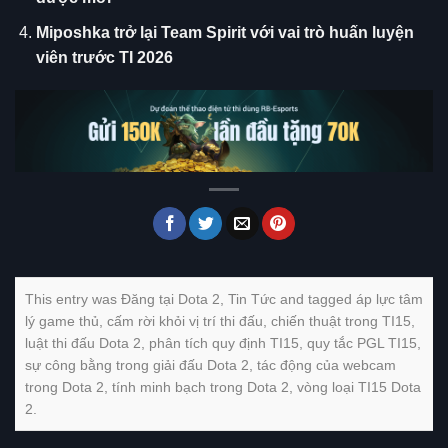
Miposhka trở lại Team Spirit với vai trò huấn luyện
viên trước TI 2026
This entry was Đăng tại
Dota 2
,
Tin Tức
and tagged
áp lực tâm
lý game thủ
,
cấm rời khỏi vị trí thi đấu
,
chiến thuật trong TI15
,
luật thi đấu Dota 2
,
phân tích quy định TI15
,
quy tắc PGL TI15
,
sự công bằng trong giải đấu Dota 2
,
tác động của webcam
trong Dota 2
,
tính minh bạch trong Dota 2
,
vòng loại TI15 Dota
2
.