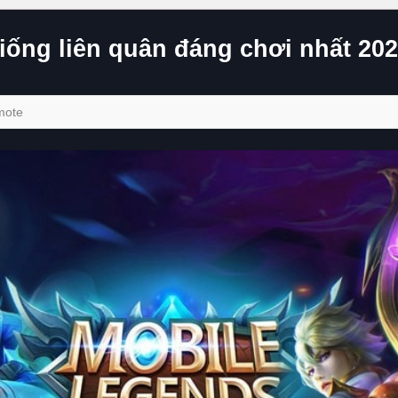
ng liên quân đáng chơi nhất 202
mote