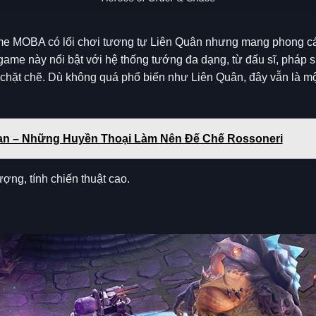
e MOBA có lối chơi tương tự Liên Quân nhưng mang phong các
ame này nổi bật với hệ thống tướng đa dạng, từ đấu sĩ, pháp s
i chặt chẽ. Dù không quá phổ biến như Liên Quân, đây vẫn là 
an – Những Huyền Thoại Làm Nên Đế Chế Rossoneri
ợng, tính chiến thuật cao.