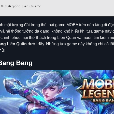
e MOBA giống Liên Quân?
nh một tượng đài trong thể loại game MOBA trên nền tảng di độn
 và hệ thống tướng đa dạng, không khó hiểu khi tựa game này 
 chinh phục mọi thử thách trong Liên Quân và muốn tìm kiếm m
ng Liên Quân
dưới đây. Những tựa game này không chỉ có lố
hử!
 Bang Bang