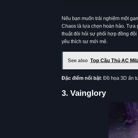
Nếu bạn muốn trải nghiệm một gam
Chaos là lựa chọn hoàn hảo. Tựa g
thuật đòi hỏi sự phối hợp đồng độ
yêu thích sự mới mẻ.
See also
Top Cầu Thủ AC Mil
Đặc điểm nổi bật
: Đồ họa 3D ấn tư
3. Vainglory