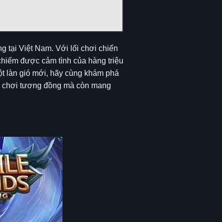
g tại Việt Nam. Với lối chơi chiến
chiếm được cảm tình của hàng triệu
ột làn gió mới, hãy cùng khám phá
i chơi tương đồng mà còn mang