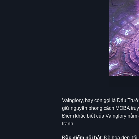
Vainglory, hay còn gọi là Đấu Trườ
giữ nguyên phong cách MOBA truyề
Điểm khác biệt của Vainglory nằm
tranh.
Đặc điểm nổi bật
: Đồ họa đẹp, tối 