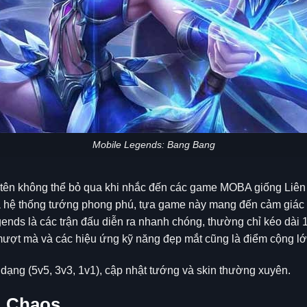
Mobile Legends: Bang Bang
 tên không thể bỏ qua khi nhắc đến các game MOBA giống Liên
và hệ thống tướng phong phú, tựa game này mang đến cảm giác 
nds là các trận đấu diễn ra nhanh chóng, thường chỉ kéo dài 10-
 mượt mà và các hiệu ứng kỹ năng đẹp mắt cũng là điểm cộng lớ
 dạng (5v5, 3v3, 1v1), cập nhật tướng và skin thường xuyên.
& Chaos