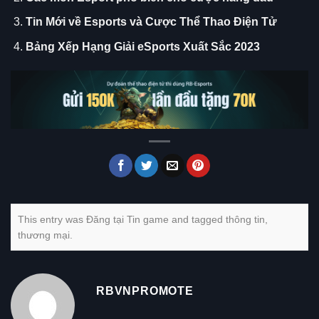
Tin Mới về Esports và Cược Thể Thao Điện Tử
Bảng Xếp Hạng Giải eSports Xuất Sắc 2023
This entry was Đăng tại
Tin game
and tagged
thông tin
,
thương mại
.
RBVNPROMOTE