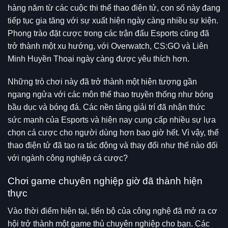
hàng năm từ các cuộc thi thể thao điện tử, con số này đang
tiếp tục gia tăng với sự xuất hiện ngày càng nhiều sự kiện.
Phong trào đặt cược trong các trận đấu Esports cũng đã
trở thành một xu hướng, với Overwatch, CS:GO và Liên
Minh Huyền Thoại ngày càng được yêu thích hơn.
Những trò chơi này đã trở thành một hiện tượng gần
ngang ngửa với các môn thể thao truyền thống như bóng
bầu dục và bóng đá. Các nền tảng giải trí đã nhận thức
sức mạnh của Esports và hiện nay cung cấp nhiều sự lựa
chọn cá cược cho người dùng hơn bao giờ hết. Vì vậy, thể
thao điện tử đã tạo ra tác động và thay đổi như thế nào đối
với ngành công nghiệp cá cược?
Chơi game chuyên nghiệp giờ đã thành hiện
thực
Vào thời điểm hiện tại, tiến bộ của công nghệ đã mở ra cơ
hội trở thành một game thủ chuyên nghiệp cho bạn. Các