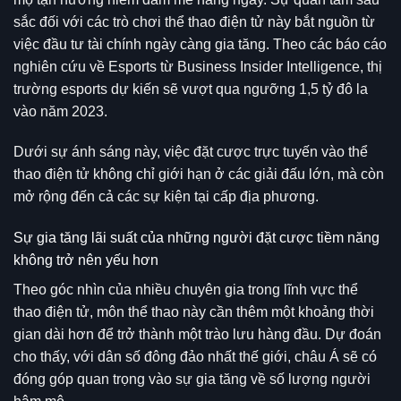
sắc đối với các trò chơi thể thao điện tử này bắt nguồn từ
việc đầu tư tài chính ngày càng gia tăng. Theo các báo cáo
nghiên cứu về Esports từ Business Insider Intelligence, thị
trường esports dự kiến sẽ vượt qua ngưỡng 1,5 tỷ đô la
vào năm 2023.
Dưới sự ánh sáng này, việc đặt cược trực tuyến vào thể
thao điện tử không chỉ giới hạn ở các giải đấu lớn, mà còn
mở rộng đến cả các sự kiện tại cấp địa phương.
Sự gia tăng lãi suất của những người đặt cược tiềm năng
không trở nên yếu hơn
Theo góc nhìn của nhiều chuyên gia trong lĩnh vực thể
thao điện tử, môn thể thao này cần thêm một khoảng thời
gian dài hơn để trở thành một trào lưu hàng đầu. Dự đoán
cho thấy, với dân số đông đảo nhất thế giới, châu Á sẽ có
đóng góp quan trọng vào sự gia tăng về số lượng người