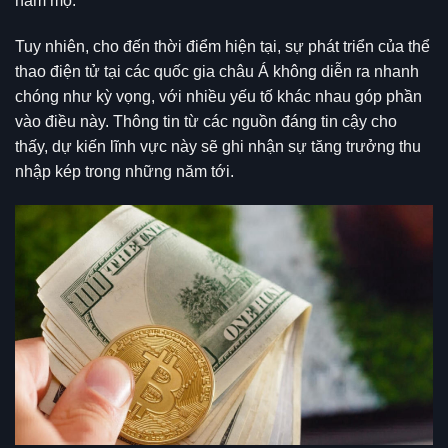
hâm mộ.
Tuy nhiên, cho đến thời điểm hiện tại, sự phát triển của thể
thao điện tử tại các quốc gia châu Á không diễn ra nhanh
chóng như kỳ vọng, với nhiều yếu tố khác nhau góp phần
vào điều này. Thông tin từ các nguồn đáng tin cậy cho
thấy, dự kiến lĩnh vực này sẽ ghi nhận sự tăng trưởng thu
nhập kép trong những năm tới.