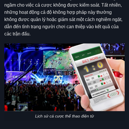
ngầm cho việc cá cược không được kiểm soát. Tất nhiên,
những hoạt động cá độ không hợp pháp này thường
không được quản lý hoặc giám sát một cách nghiêm ngặt,
dẫn đến tình trạng người chơi can thiệp vào kết quả của
các trận đấu.
Lịch sử cá cược thể thao điện tử