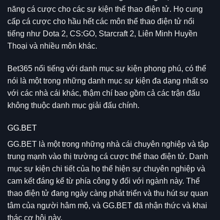
năng cá cược cho các sự kiện thể thao điện tử. Họ cung
cấp cá cược cho hầu hết các môn thể thao điện tử nổi
tiếng như Dota 2, CS:GO, Starcraft 2, Liên Minh Huyền
Thoại và nhiều môn khác.
Bet365 nổi tiếng với danh mục sự kiện phong phú, có thể
nói là một trong những danh mục sự kiện đa dạng nhất so
với các nhà cái khác, thậm chí bao gồm cả các trận đấu
không thuộc danh mục giải đấu chính.
GG.BET
GG.BET là một trong những nhà cái chuyên nghiệp và tập
trung mạnh vào thị trường cá cược thể thao điện tử. Danh
mục sự kiện chi tiết của họ thể hiện sự chuyên nghiệp và
cam kết đáng kể từ phía công ty đối với ngành này. Thể
thao điện tử đang ngày càng phát triển và thu hút sự quan
tâm của người hâm mộ, và GG.BET đã nhận thức và khai
thác cơ hội này.