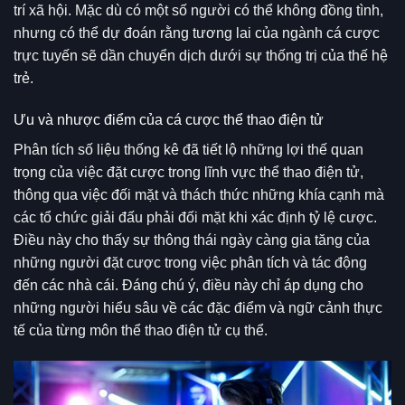
trí xã hội. Mặc dù có một số người có thể không đồng tình,
nhưng có thể dự đoán rằng tương lai của ngành cá cược
trực tuyến sẽ dần chuyển dịch dưới sự thống trị của thế hệ
trẻ.
Ưu và nhược điểm của cá cược thể thao điện tử
Phân tích số liệu thống kê đã tiết lộ những lợi thế quan
trọng của việc đặt cược trong lĩnh vực thể thao điện tử,
thông qua việc đối mặt và thách thức những khía cạnh mà
các tổ chức giải đấu phải đối mặt khi xác định tỷ lệ cược.
Điều này cho thấy sự thông thái ngày càng gia tăng của
những người đặt cược trong việc phân tích và tác động
đến các nhà cái. Đáng chú ý, điều này chỉ áp dụng cho
những người hiểu sâu về các đặc điểm và ngữ cảnh thực
tế của từng môn thể thao điện tử cụ thể.