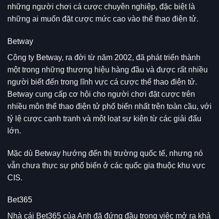
những người chơi cá cược chuyên nghiệp, đặc biệt là
những ai muốn đặt cược mức cao vào thể thao điện tử.
Betway
Công ty Betway, ra đời từ năm 2002, đã phát triển thành
một trong những thương hiệu hàng đầu và được rất nhiều
người biết đến trong lĩnh vực cá cược thể thao điện tử.
Betway cung cấp cơ hội cho người chơi đặt cược trên
nhiều môn thể thao điện tử phổ biến nhất trên toàn cầu, với
tỷ lệ cược cạnh tranh và một loạt sự kiện từ các giải đấu
lớn.
Mặc dù Betway hướng đến thị trường quốc tế, nhưng nó
vẫn chưa thực sự phổ biến ở các quốc gia thuộc khu vực
CIS.
Bet365
Nhà cái Bet365 của Anh đã đứng đầu trong việc mở ra khả