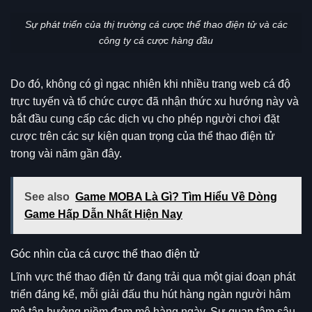
Sự phát triển của thị trường cá cược thể thao điện tử và các
công ty cá cược hàng đầu
Do đó, không có gì ngạc nhiên khi nhiều trang web cá độ
trực tuyến và tổ chức cược đã nhận thức xu hướng này và
bắt đầu cung cấp các dịch vụ cho phép người chơi đặt
cược trên các sự kiện quan trọng của thể thao điện tử
trong vài năm gần đây.
See also
Game MOBA Là Gì? Tìm Hiểu Về Dòng
Game Hấp Dẫn Nhất Hiện Nay
Góc nhìn của cá cược thể thao điện tử
Lĩnh vực thể thao điện tử đang trải qua một giai đoạn phát
triển đáng kể, mỗi giải đấu thu hút hàng ngàn người hâm
mộ tận hưởng niềm đam mê hàng ngày. Sự quan tâm sâu