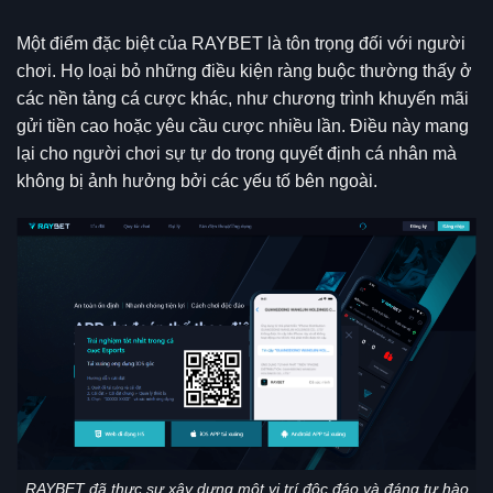
Một điểm đặc biệt của RAYBET là tôn trọng đối với người
chơi. Họ loại bỏ những điều kiện ràng buộc thường thấy ở
các nền tảng cá cược khác, như chương trình khuyến mãi
gửi tiền cao hoặc yêu cầu cược nhiều lần. Điều này mang
lại cho người chơi sự tự do trong quyết định cá nhân mà
không bị ảnh hưởng bởi các yếu tố bên ngoài.
RAYBET đã thực sự xây dựng một vị trí độc đáo và đáng tự hào