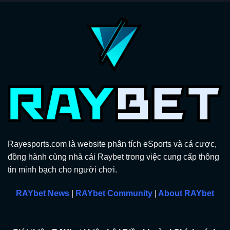
Rayesports.com là website phân tích eSports và cá cược,
đồng hành cùng nhà cái Raybet trong việc cung cấp thông
tin minh bạch cho người chơi.
RAYbet News
|
RAYbet Community
|
About RAYbet