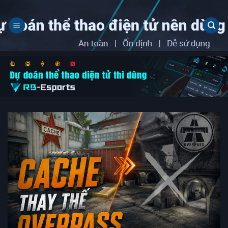
Skip
to
content