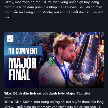
Gizmy, một trong những IGL trẻ triển vọng nhất hiện nay, đang
trong quá trình đàm phán gia nhập 100 Thieves. Sau khi có màn
trình diễn ấn tượng cùng Monte, nơi anh dẫn dắt đội đến Stage 3
của...
Niko: Đánh dấu lịch sử với danh hiệu Major đầu tiên
Nikola ‘Niko’ Kovac, một trong những cái tên huyền thoại của làng
CS:GO, cuối cùng đã chạm tay vào chiếc cúp Major sau hơn 11