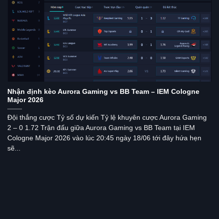
Nhận định kèo Aurora Gaming vs BB Team – IEM Cologne
Major 2026
Đội thắng cược Tỷ số dự kiến Tỷ lệ khuyên cược Aurora Gaming
2 – 0 1.72 Trận đấu giữa Aurora Gaming vs BB Team tại IEM
Cologne Major 2026 vào lúc 20:45 ngày 18/06 tới đây hứa hẹn
sẽ...