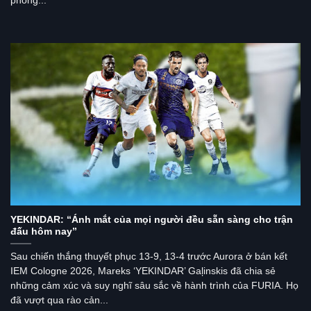
phong...
YEKINDAR: “Ánh mắt của mọi người đều sẵn sàng cho trận
đấu hôm nay”
Sau chiến thắng thuyết phục 13-9, 13-4 trước Aurora ở bán kết
IEM Cologne 2026, Mareks ‘YEKINDAR’ Gaļinskis đã chia sẻ
những cảm xúc và suy nghĩ sâu sắc về hành trình của FURIA. Họ
đã vượt qua rào cản...