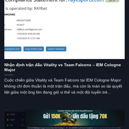
Nhận định trận đấu Vitality vs Team Falcons – IEM Cologne
Major
Cuộc chiến giữa Vitality và Team Falcons tại IEM Cologne Major
không chỉ đơn thuần là một trận đấu, mà còn là màn so tài quyết
liệt giữa một ông lớn đang giữ vị thế và một đội tuyển trẻ...