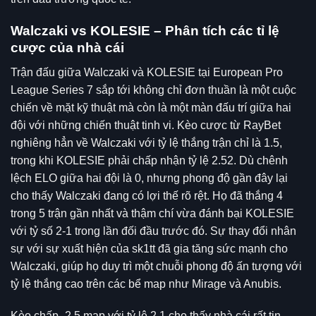
Walczaki vs KOLESIE – Phân tích các tỉ lệ
cược của nhà cái
Trận đấu giữa Walczaki và KOLESIE tại European Pro
League Series 7 sắp tới không chỉ đơn thuần là một cuộc
chiến về mặt kỹ thuật mà còn là một màn đấu trí giữa hai
đội với những chiến thuật tinh vi. Kèo cược từ RayBet
nghiêng hẳn về Walczaki với tỷ lệ thắng trận chỉ là 1.5,
trong khi KOLESIE phải chấp nhận tỷ lệ 2.52. Dù chênh
lệch ELO giữa hai đội là 0, nhưng phong độ gần đây lại
cho thấy Walczaki đang có lợi thế rõ rệt. Họ đã thắng 4
trong 5 trận gần nhất và thậm chí vừa đánh bại KOLESIE
với tỷ số 2-1 trong lần đối đầu trước đó. Sự thay đổi nhân
sự với sự xuất hiện của sk1tt đã gia tăng sức mạnh cho
Walczaki, giúp họ duy trì một chuỗi phong độ ấn tượng với
tỷ lệ thắng cao trên các bể map như Mirage và Anubis.
Kèo chấp -2.5 map với tỷ lệ 2.1 cho thấy nhà cái rất tin