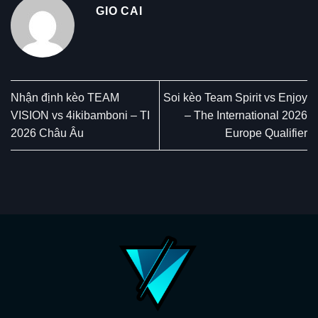
GIO CAI
Nhận định kèo TEAM
Soi kèo Team Spirit vs Enjoy
VISION vs 4ikibamboni – TI
– The International 2026
2026 Châu Âu
Europe Qualifier