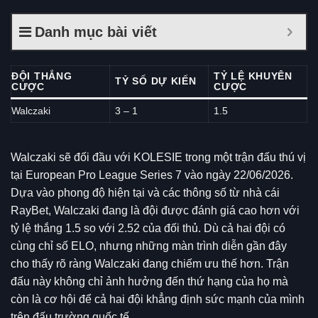
Danh mục bài viết
ĐỘI THẮNG
TỶ LỆ KHUYÊN
TỶ SỐ DỰ KIẾN
CƯỢC
CƯỢC
Walczaki
3 – 1
1.5
Walczaki sẽ đối đầu với KOLESIE trong một trận đấu thú vị
tại European Pro League Series 7 vào ngày 22/06/2026.
Dựa vào phong độ hiện tại và các thông số từ nhà cái
RayBet, Walczaki đang là đội được đánh giá cao hơn với
tỷ lệ thắng 1.5 so với 2.52 của đối thủ. Dù cả hai đội có
cùng chỉ số ELO, nhưng những màn trình diễn gần đây
cho thấy rõ ràng Walczaki đang chiếm ưu thế hơn. Trận
đấu này không chỉ ảnh hưởng đến thứ hạng của họ mà
còn là cơ hội để cả hai đội khẳng định sức mạnh của mình
trên đấu trường quốc tế.