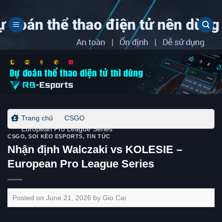
Skip
to
content
Trang chủ
-
CSGO
-
Nhận định Walczaki vs KOLESIE –
European Pro League Series
CSGO
,
SOI KÈO ESPORTS
,
TIN TỨC
Nhận định Walczaki vs KOLESIE –
European Pro League Series
Posted on
June 21, 2026
by
Gio Cai