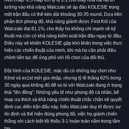
tưởng vào khả năng Walczaki sẽ áp đảo KOLESIE trong
một trận đấu có thể kéo dài khoảng 30-35 round. Dựa trên
phân tích phong độ, khả năng giành được First Kill của
Walczaki đạt 81.1%, cho thấy họ không chỉ mạnh về kỹ
thuật mà còn có khả năng kiểm soát trận đấu ngay từ đầu.
Điều này sẽ khiến KOLESIE gặp khó khăn trong việc thực
hiện các chiến thuật của mình, khi mà họ cần phải điều
chỉnh liên tục để ứng phó với lối chơi của đối thủ.
Đội hình của KOLESIE, mặc dù có những tay chơi như
fr3nd và ex1st mới gia nhập, nhưng tỷ lệ thắng 62% trong
30 ngày qua không đủ để so bì với Walczaki đang ở trạng
thái “lên đồng”. Những yếu tố như phong độ cá nhân, bể
map ưa thích và khả năng chiến thuật chắc chắn sẽ quyết
định cục diện trận đấu này. Nếu Walczaki duy trì được sự
ổn định và thể hiện đúng phong độ, việc họ giành chiến
thắng với cách biệt tối thiểu 3-1 hoàn toàn nằm trong tầm
tay.