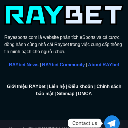
Rayesports.com là website phân tích eSports và cá cược,
đồng hành cùng nhà cái Raybet trong việc cung cấp thông
tin minh bạch cho người chơi.
RAYbet News
|
RAYbet Community
|
About RAYbet
Giới thiệu RAYbet
|
Liên hệ
|
Điều khoản
|
Chính sách
bảo mật
|
Sitemap
|
DMCA
Contact us