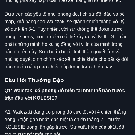
những pha sấy, tap hoàn hảo sẽ mang lại lợi thế rõ rệt.
Dựa trên các yếu tố như phong độ, lịch sử đối đầu và bể
map, khả năng cao Walczaki sẽ giành chiến thắng với tỷ
số dự kiến 3-1. Tuy nhiên, với sự không thể đoán trước
trong Esports, mọi thứ đều có thể xảy ra, và KOLESIE cần
phải chứng minh họ xứng đáng với vị trí của mình trong
bản đồ lớn này. Sự chuẩn bị tốt, tinh thần quyết tâm và
những quyết định chính xác sẽ là chìa khóa cho bất kỳ đội
nào muốn nâng cao chiếc cúp trong trận chiến này.
Câu Hỏi Thường Gặp
Q1: Walczaki có phong độ hiện tại như thế nào trước
trận đấu với KOLESIE?
A1: Walczaki đang có phong độ cực tốt với 4 chiến thắng
trong 5 trận gần nhất, đặc biệt là chiến thắng 2-1 trước
KOLESIE trong lần gặp trước. Sự xuất hiện của sk1tt đã
tạo ra sức bật mới cho đội.