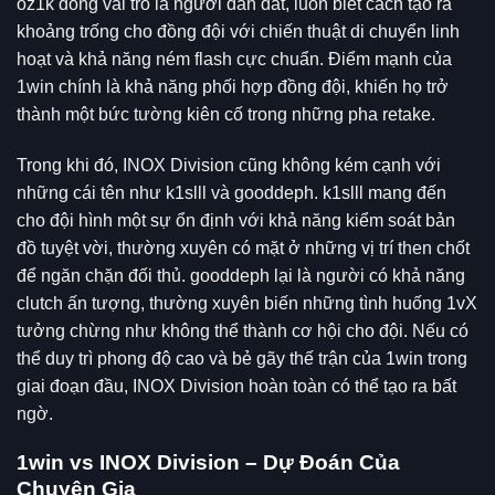
oz1k đóng vai trò là người dẫn dắt, luôn biết cách tạo ra
khoảng trống cho đồng đội với chiến thuật di chuyển linh
hoạt và khả năng ném flash cực chuẩn. Điểm mạnh của
1win chính là khả năng phối hợp đồng đội, khiến họ trở
thành một bức tường kiên cố trong những pha retake.
Trong khi đó, INOX Division cũng không kém cạnh với
những cái tên như k1slll và gooddeph. k1slll mang đến
cho đội hình một sự ổn định với khả năng kiểm soát bản
đồ tuyệt vời, thường xuyên có mặt ở những vị trí then chốt
để ngăn chặn đối thủ. gooddeph lại là người có khả năng
clutch ấn tượng, thường xuyên biến những tình huống 1vX
tưởng chừng như không thể thành cơ hội cho đội. Nếu có
thể duy trì phong độ cao và bẻ gãy thế trận của 1win trong
giai đoạn đầu, INOX Division hoàn toàn có thể tạo ra bất
ngờ.
1win vs INOX Division – Dự Đoán Của
Chuyên Gia