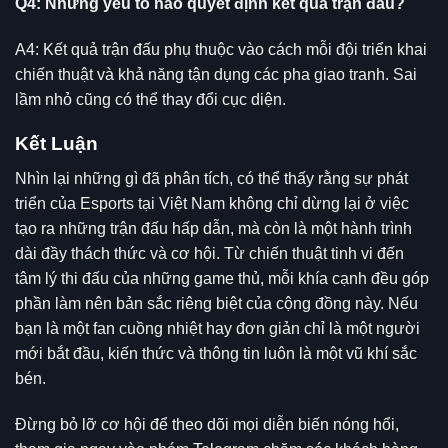
Q4: Những yếu tố nào quyết định kết quả trận đấu?
A4: Kết quả trận đấu phụ thuộc vào cách mỗi đội triển khai
chiến thuật và khả năng tận dụng các pha giao tranh. Sai
lầm nhỏ cũng có thể thay đổi cục diện.
Kết Luận
Nhìn lại những gì đã phân tích, có thể thấy rằng sự phát
triển của
Esports
tại Việt Nam không chỉ dừng lại ở việc
tạo ra những trận đấu hấp dẫn, mà còn là một hành trình
dài đầy thách thức và cơ hội. Từ chiến thuật tinh vi đến
tâm lý thi đấu của những game thủ, mỗi khía cạnh đều góp
phần làm nên bản sắc riêng biệt của cộng đồng này. Nếu
bạn là một fan cuồng nhiệt hay đơn giản chỉ là một người
mới bắt đầu, kiến thức và thông tin luôn là một vũ khí sắc
bén.
Đừng bỏ lỡ cơ hội để theo dõi mọi diễn biến nóng hổi,