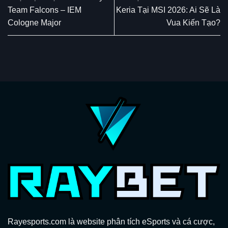
Team Falcons – IEM
Keria Tại MSI 2026: Ai Sẽ Là
Cologne Major
Vua Kiến Tạo?
Rayesports.com là website phân tích eSports và cá cược,