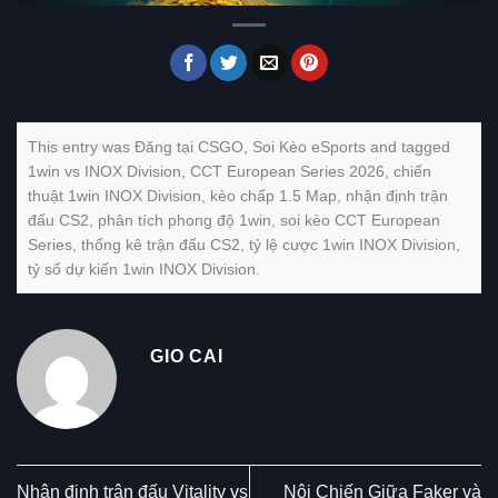
This entry was Đăng tại
CSGO
,
Soi Kèo eSports
and tagged
1win vs INOX Division
,
CCT European Series 2026
,
chiến
thuật 1win INOX Division
,
kèo chấp 1.5 Map
,
nhận định trận
đấu CS2
,
phân tích phong độ 1win
,
soi kèo CCT European
Series
,
thống kê trận đấu CS2
,
tỷ lệ cược 1win INOX Division
,
tỷ số dự kiến 1win INOX Division
.
GIO CAI
Nhận định trận đấu Vitality vs
Nội Chiến Giữa Faker và