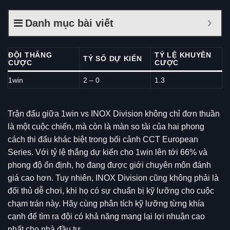
Danh mục bài viết
ĐỘI THẮNG
TỶ LỆ KHUYÊN
TỶ SỐ DỰ KIẾN
CƯỢC
CƯỢC
1win
2 – 0
1.3
Trận đấu giữa 1win vs INOX Division không chỉ đơn thuần
là một cuộc chiến, mà còn là màn so tài của hai phong
cách thi đấu khác biệt trong bối cảnh CCT European
Series. Với tỷ lệ thắng dự kiến cho 1win lên tới 66% và
phong độ ổn định, họ đang được giới chuyên môn đánh
giá cao hơn. Tuy nhiên, INOX Division cũng không phải là
đối thủ dễ chơi, khi họ có sự chuẩn bị kỹ lưỡng cho cuộc
chạm trán này. Hãy cùng phân tích kỹ lưỡng từng khía
cạnh để tìm ra đội có khả năng mang lại lợi nhuận cao
nhất cho nhà đầu tư.