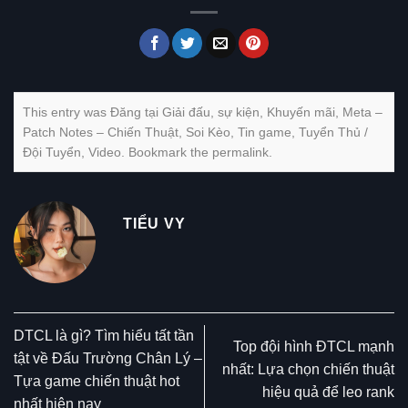
This entry was Đăng tại
Giải đấu, sự kiện
,
Khuyến mãi
,
Meta –
Patch Notes – Chiến Thuật
,
Soi Kèo
,
Tin game
,
Tuyển Thủ /
Đội Tuyển
,
Video
. Bookmark the
permalink
.
TIỂU VY
DTCL là gì? Tìm hiểu tất tần
Top đội hình ĐTCL mạnh
tật về Đấu Trường Chân Lý –
nhất: Lựa chọn chiến thuật
Tựa game chiến thuật hot
hiệu quả để leo rank
nhất hiện nay