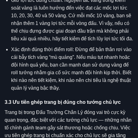
Giữ lợi tức đúng chuẩn: Nguyên tắc vàng trong kiểm
soát vàng là luôn hướng đến việc đạt các mốc lợi tức
10, 20, 30, 40 và 50 vàng. Cứ mỗi mốc 10 vàng, bạn sẽ
nhận thêm 1 vàng lợi tức mỗi vòng đấu. Vì vậy, nếu có
thể chịu đựng được giai đoạn đầu trận mà không phải
tiêu xài quá nhiều, hãy tiết kiệm để tích lũy lợi tức tối đa.
Xác định đúng thời điểm roll: Đừng để bản thân rơi vào
cái bẫy tích vàng “mù quáng”. Nếu máu tụt nhanh hoặc
đội hình quá yếu, bạn cần mạnh dạn sử dụng vàng để
roll tướng nhằm gia cố sức mạnh đội hình kịp thời. Biết
khi nào nên tiết kiệm, khi nào nên chi tiêu là nghệ thuật
quản lý vàng bậc thầy.
3.3 Ưu tiên ghép trang bị đúng cho tướng chủ lực
Trang bị trong Đấu Trường Chân Lý đóng vai trò cực kỳ
quan trọng, đặc biệt với các tướng chủ lực — những nhân
tố chính gánh team gây sát thương hoặc chống chịu. Việc
ưu tiên ghép trang bị chuẩn xác cho chủ lực sẽ gia tăng