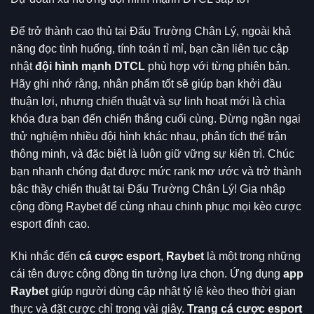
Để trở thành cao thủ tại Đấu Trường Chân Lý, ngoài khả
năng đọc tình huống, tính toán tỉ mỉ, bạn cần liên tục cập
nhật
đội hình mạnh DTCL
phù hợp với từng phiên bản.
Hãy ghi nhớ rằng, nhân phẩm tốt sẽ giúp bạn khởi đầu
thuận lợi, nhưng chiến thuật và sự linh hoạt mới là chìa
khóa đưa bạn đến chiến thắng cuối cùng. Đừng ngần ngại
thử nghiệm nhiều đội hình khác nhau, phân tích thế trận
thông minh, và đặc biệt là luôn giữ vững sự kiên trì. Chúc
bạn nhanh chóng đạt được mức rank mơ ước và trở thành
bậc thầy chiến thuật tại Đấu Trường Chân Lý! Gia nhập
cộng đồng Raybet để cùng nhau chinh phục mọi kèo cược
esport đỉnh cao.
Khi nhắc đến
cá cược esport
,
Raybet
là một trong những
cái tên được cộng đồng tin tưởng lựa chọn. Ứng dụng
app
Raybet
giúp người dùng cập nhật tỷ lệ kèo theo thời gian
thực và đặt cược chỉ trong vài giây.
Trang cá cược esport