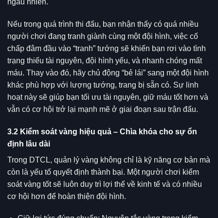
ngẫu nhiên.
Nếu trong quá trình thi đấu, bạn nhận thấy có quá nhiều
người chơi đang tranh giành cùng một đội hình, việc cố
chấp đâm đầu vào “tranh” tướng sẽ khiến bạn rơi vào tình
trạng thiếu tài nguyên, đội hình yếu, và nhanh chóng mất
máu. Thay vào đó, hãy chủ động “bẻ lái” sang một đội hình
khác phù hợp với lượng tướng, trang bị sẵn có. Sự linh
hoạt này sẽ giúp bạn tối ưu tài nguyên, giữ máu tốt hơn và
vẫn có cơ hội trở lại mạnh mẽ ở giai đoạn sau trận đấu.
3.2 Kiểm soát vàng hiệu quả – Chìa khóa cho sự ổn
định lâu dài
Trong DTCL, quản lý vàng không chỉ là kỹ năng cơ bản mà
còn là yếu tố quyết định thành bại. Một người chơi kiểm
soát vàng tốt sẽ luôn duy trì lợi thế về kinh tế và có nhiều
cơ hội hơn để hoàn thiện đội hình.