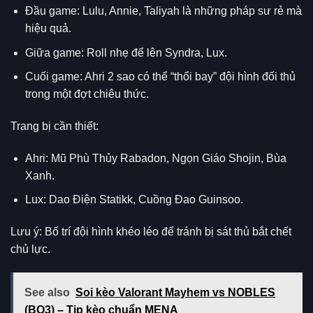
Đầu game: Lulu, Annie, Taliyah là những pháp sư rẻ mà
hiệu quả.
Giữa game: Roll nhẹ để lên Syndra, Lux.
Cuối game: Ahri 2 sao có thể “thổi bay” đội hình đối thủ
trong một đợt chiêu thức.
Trang bị cần thiết:
Ahri: Mũ Phù Thủy Rabadon, Ngọn Giáo Shojin, Bùa
Xanh.
Lux: Dao Điện Statikk, Cuồng Đao Guinsoo.
Lưu ý: Bố trí đội hình khéo léo để tránh bị sát thủ bắt chết
chủ lực.
See also
Soi kèo Valorant Mayhem vs NOBLES
(BO3) – Tip kèo chuẩn MENA