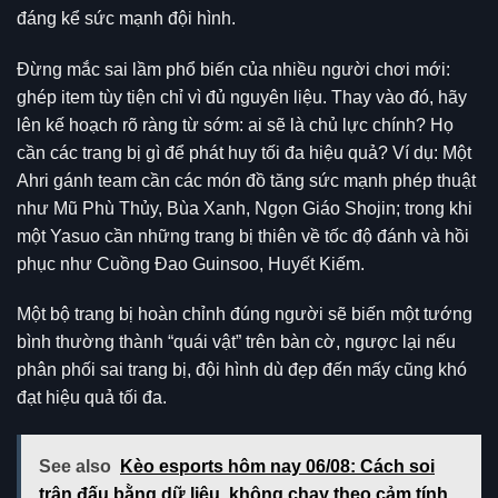
đáng kể sức mạnh đội hình.
Đừng mắc sai lầm phổ biến của nhiều người chơi mới:
ghép item tùy tiện chỉ vì đủ nguyên liệu. Thay vào đó, hãy
lên kế hoạch rõ ràng từ sớm: ai sẽ là chủ lực chính? Họ
cần các trang bị gì để phát huy tối đa hiệu quả? Ví dụ: Một
Ahri gánh team cần các món đồ tăng sức mạnh phép thuật
như Mũ Phù Thủy, Bùa Xanh, Ngọn Giáo Shojin; trong khi
một Yasuo cần những trang bị thiên về tốc độ đánh và hồi
phục như Cuồng Đao Guinsoo, Huyết Kiếm.
Một bộ trang bị hoàn chỉnh đúng người sẽ biến một tướng
bình thường thành “quái vật” trên bàn cờ, ngược lại nếu
phân phối sai trang bị, đội hình dù đẹp đến mấy cũng khó
đạt hiệu quả tối đa.
See also
Kèo esports hôm nay 06/08: Cách soi
trận đấu bằng dữ liệu, không chạy theo cảm tính