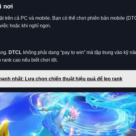
i nơi
 trên cả PC và mobile. Bạn có thể chơi phiên bản mobile (DTCL
việc hoặc khi nghỉ ngơi.
ắng.
DTCL
không phải dạng “pay to win” mà tập trung vào kỹ nă
 rank cao nếu biết chơi tốt.
ạnh nhất: Lựa chọn chiến thuật hiệu quả để leo rank