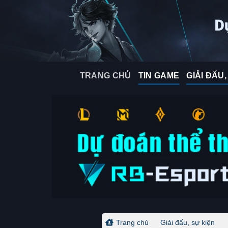
Skip
to
content
TRANG CHỦ
TIN GAME
GIẢI ĐẤU,
Trang chủ
-
Giải đấu, sự kiện
-