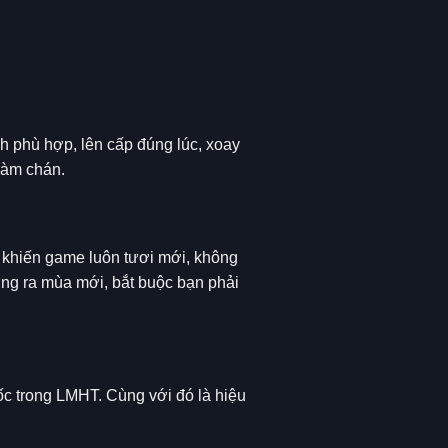
h phù hợp, lên cấp đúng lúc, xoay
hàm chán.
 khiến game luôn tươi mới, không
 tung ra mùa mới, bắt buộc bạn phải
c trong LMHT. Cùng với đó là hiệu