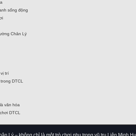
ùa
hanh sống động
ơi
rường Chân Lý
ị trí
 trong DTCL
là văn hóa
 chơi DTCL
ân Lý – không chỉ là một trò chơi phụ trong vũ trụ Liên Minh 