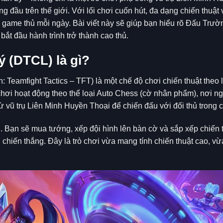
 đầu trên thế giới. Với lối chơi cuốn hút, đa dạng chiến thuật 
game thủ mỗi ngày. Bài viết này sẽ giúp bạn hiểu rõ Đấu Trường
bắt đầu hành trình trở thành cao thủ.
 (DTCL) là gì?
 Teamfight Tactics – TFT) là một chế độ chơi chiến thuật theo 
chơi hoạt động theo thể loại Auto Chess (cờ nhân phẩm), nơi ng
 vũ trụ Liên Minh Huyền Thoại để chiến đấu với đối thủ trong 
. Bạn sẽ mua tướng, xếp đội hình lên bàn cờ và sắp xếp chiến th
i chiến thắng. Đây là trò chơi vừa mang tính chiến thuật cao, v