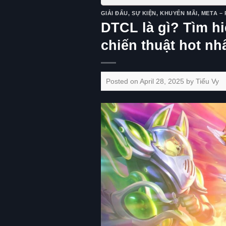
GIẢI ĐẤU, SỰ KIỆN
,
KHUYẾN MÃI
,
META – 
DTCL là gì? Tìm hi
chiến thuật hot nh
Posted on
April 28, 2025
by
Tiểu Vy