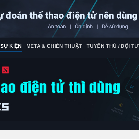
 SỰ KIỆN
META & CHIẾN THUẬT
TUYỂN THỦ / ĐỘI T
DTCL là gì? Tìm hiểu tất tần tật về Đấu Trường Chân Lý – Tựa game ch