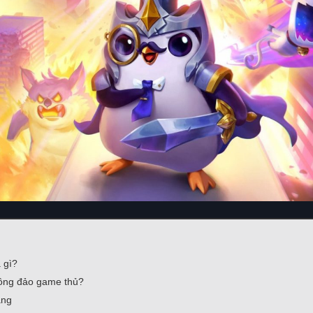
 gì?
đông đảo game thủ?
ạng