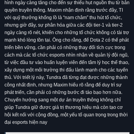
hình ngày càng tăng cho đến sự thiếu hụt nguồn thu từ bản
quyền truyền thông. Maxim nhận định rằng trước đây, TI
với quỹ thưởng khổng lồ là “nam châm” thu hút tổ chức,
nhưng giờ đây, sự phân hóa giữa các đội tier-1 và tier-2
ngày càng rõ nét, khiến cho những tổ chức không có tài trợ
mạnh khó lòng tồn tại. Ông cho rằng, để Dota 2 có thể phát
triển bền vững, cần phải có những thay đổi tích cực trong
cách mà các tổ chức esports nhìn nhận về quản lý đội ngũ,
từ việc đầu tư vào huấn luyện viên đến tâm lý học thể thao,
xây dựng một môi trường thi đấu lành mạnh cho các tuyển
thủ. Với triết lý này, Tundra đã từng đạt được những thành
công nhất định, nhưng Maxim hiểu rõ rằng để duy trì sự
phát triển, cần phải có những bước đi táo bạo hơn nữa.
Chuyển hướng sang một dự án truyền thông không chỉ
giúp Tundra giữ được giá trị thương hiệu mà còn tạo cơ
hội kết nối với cộng đồng, một yếu tố quan trọng trong thời
đại esports hiện nay