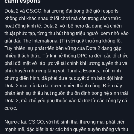
cảnh esports
Dota 2 và CS:GO, hai tượng đài trong thế giới esports,
không chỉ khác nhau ở lối chơi mà còn trong cách thức
hoạt động kinh tế. Dota 2, với bể hero đa dạng và chiến
thuật phức tạp, từng thu hút hàng triệu người xem nhờ vào
giải đấu The International (TI) với quỹ thưởng khổng lồ.
Tuy nhiên, sự phát triển bền vững của Dota 2 đang gặp
nhiều thách thức. Từ khi hệ thống DPC ra đời, các tổ chức
phải đối mặt với áp lực về tài chính khi lương tuyển thủ và
phí chuyển nhượng tăng vọt. Tundra Esports, một minh
chứng điển hình, đã phải đưa ra quyết định bán đội hình
Dota 2 mặc dù đã đạt được nhiều thành công. Điều này
phản ánh sự thiếu hụt nguồn thu ổn định trong hệ sinh thái
Dota 2, mà chủ yếu phụ thuộc vào tài trợ từ các công ty cá
cược.
Ngược lại, CS:GO, với hệ sinh thái thương mại phát triển
mạnh mẽ, đặc biệt là từ các bản quyền truyền thông và thu