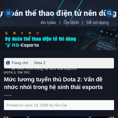
Skip
to
content
Trang chủ
-
Dota 2
-
Mức lương tuyển thủ Dota 2: Vấn
đề nhức nhói trong hệ sinh thái esports
DOTA 2
,
TIN TỨC
Mức lương tuyển thủ Dota 2: Vấn đề
nhức nhói trong hệ sinh thái esports
Posted on
June 19, 2026
by
Gio Cai