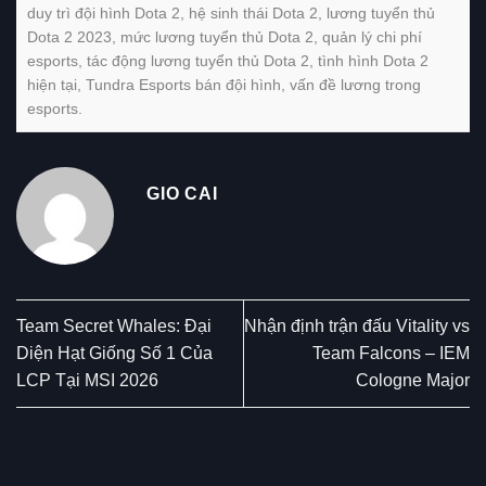
duy trì đội hình Dota 2
,
hệ sinh thái Dota 2
,
lương tuyển thủ
Dota 2 2023
,
mức lương tuyển thủ Dota 2
,
quản lý chi phí
esports
,
tác động lương tuyển thủ Dota 2
,
tình hình Dota 2
hiện tại
,
Tundra Esports bán đội hình
,
vấn đề lương trong
esports
.
GIO CAI
Team Secret Whales: Đại
Nhận định trận đấu Vitality vs
Diện Hạt Giống Số 1 Của
Team Falcons – IEM
LCP Tại MSI 2026
Cologne Major