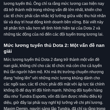
lương tuyển thủ. Ông chỉ ra rằng mức lương cao hiện nay
đã trở thành một trong những vấn đề lớn nhất, khiến cho
các tổ chức phải cân nhắc kỹ lưỡng giữa việc thu hút nhân
tài và duy trì hoạt động kinh doanh bền vững. Bài viết này
sẽ phân tích sâu hơn về tình hình hiện tại của Dota 2 và
những tác động của nó đến các đội tuyển trong tương lai.
Mức lương tuyển thủ Dota 2: Một vấn đề nan
giải
Mức lương tuyển thủ Dota 2 đang trở thành một vấn đề
nan giải, không chỉ cho các tổ chức mà còn cho cả tuyển
thủ lẫn người hâm mộ. Khi mà thị trường chuyển nhượng
đang “nóng lên” với những mức lương khủng dành cho
các ngôi sao, các tổ chức phải đối mặt với áp lực tài chính
khổng lồ để duy trì đội hình mạnh. Những đội tuyển hàng
đầu như Tundra Esports, vốn đã làm được nhiều điều kỳ
diệu, giờ đây lại phải suy nghĩ kỹ lưỡng về chi phí lương.
Maxim Demin, người sáng lập Tundra, đã chỉ ra rằng trong