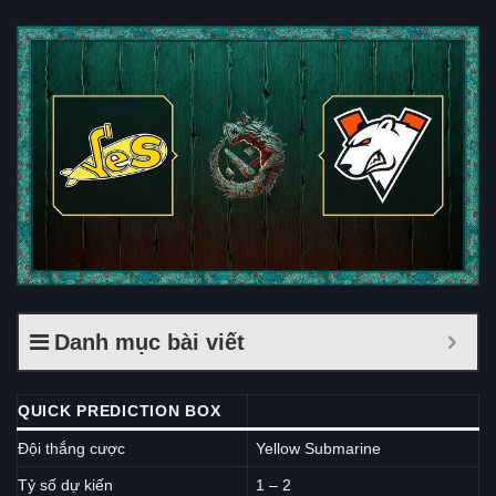
Danh mục bài viết
QUICK PREDICTION BOX
Đội thắng cược
Yellow Submarine
Tỷ số dự kiến
1 – 2