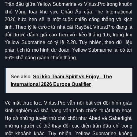
Trận đấu giữa Yellow Submarine vs Virtus.Pro trong khuôn
khổ Vòng loại khu vực Châu Âu của The International
2026 hứa hẹn sẽ là một cuộc chiến căng thẳng và kịch
tính. Theo tỷ lệ cược từ nhà cái RayBet, Virtus.Pro đang là
đội được đánh giá cao hơn với kèo thắng 1.6, trong khi
Yellow Submarine có tỷ lệ 2.28. Tuy nhiên, theo dữ liệu
phân tích từ mô hình dự đoán, Yellow Submarine lại có tới
66% khả năng giành chiến thắng.
See also
Soi kèo Team Spirit vs Enjoy - The
International 2026 Europe Qualifier
Về mặt thực lực, Virtus.Pro vẫn nổi bật với đội hình giàu
kinh nghiệm và khả năng vận hành chiến thuật linh hoạt.
Họ có những tuyển thủ chủ chốt như Abed và Saberlight,
những người có thể thay đổi cục diện trận đấu chỉ trong
một khoảnh khắc. Tuy nhiên, Yellow Submarine không