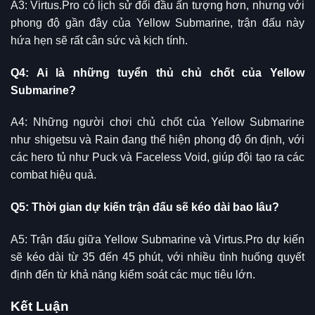
A3: Virtus.Pro có lịch sử đối đầu ấn tượng hơn, nhưng với
phong độ gần đây của Yellow Submarine, trận đấu này
hứa hẹn sẽ rất cân sức và kịch tính.
Q4: Ai là những tuyển thủ chủ chốt của Yellow
Submarine?
A4: Những người chơi chủ chốt của Yellow Submarine
như shigetsu và Rain đang thể hiện phong độ ổn định, với
các hero tủ như Puck và Faceless Void, giúp đội tạo ra các
combat hiệu quả.
Q5: Thời gian dự kiến trận đấu sẽ kéo dài bao lâu?
A5: Trận đấu giữa Yellow Submarine và Virtus.Pro dự kiến
sẽ kéo dài từ 35 đến 45 phút, với nhiều tình huống quyết
định đến từ khả năng kiểm soát các mục tiêu lớn.
Kết Luận