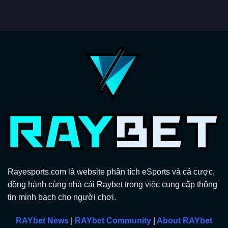
Rayesports.com là website phân tích eSports và cá cược,
đồng hành cùng nhà cái Raybet trong việc cung cấp thông
tin minh bạch cho người chơi.
RAYbet News
|
RAYbet Community
|
About RAYbet