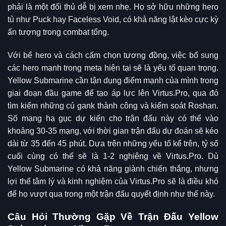
phải là một đối thủ dễ bị xem nhẹ. Họ sở hữu những hero
tủ như Puck hay Faceless Void, có khả năng lật kèo cực kỳ
ấn tượng trong combat tổng.
Với bể hero và cách cấm chọn tương đồng, việc bổ sung
các hero mạnh trong meta hiện tại sẽ là yếu tố quan trọng.
Yellow Submarine cần tận dụng điểm mạnh của mình trong
giai đoạn đầu game để tạo áp lực lên Virtus.Pro, qua đó
tìm kiếm những cú gank thành công và kiểm soát Roshan.
Số mạng hạ gục dự kiến cho trận đấu này có thể vào
khoảng 30-35 mạng, với thời gian trận đấu dự đoán sẽ kéo
dài từ 35 đến 45 phút. Dựa trên những yếu tố kể trên, tỷ số
cuối cùng có thể sẽ là 1-2 nghiêng về Virtus.Pro. Dù
Yellow Submarine có khả năng giành chiến thắng, nhưng
lợi thế tâm lý và kinh nghiệm của Virtus.Pro sẽ là điều khó
để họ vượt qua trong một trận đấu quyết định như thế này.
Câu Hỏi Thường Gặp Về Trận Đấu Yellow