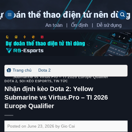
Skip
to
content
Trang chủ
-
Dota 2
-
Nhận định kèo Dota 2: Yellow
Submarine vs Virtus.Pro – TI 2026 Europe Qualifier
DOTA 2
,
SOI KÈO ESPORTS
,
TIN TỨC
Nhận định kèo Dota 2: Yellow
Submarine vs Virtus.Pro – TI 2026
Europe Qualifier
Posted on
June 23, 2026
by
Gio Cai