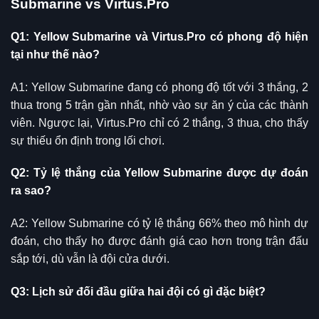
Submarine vs Virtus.Pro
Q1: Yellow Submarine và Virtus.Pro có phong độ hiện
tại như thế nào?
A1: Yellow Submarine đang có phong độ tốt với 3 thắng, 2
thua trong 5 trận gần nhất, nhờ vào sự ăn ý của các thành
viên. Ngược lại, Virtus.Pro chỉ có 2 thắng, 3 thua, cho thấy
sự thiếu ổn định trong lối chơi.
Q2: Tỷ lệ thắng của Yellow Submarine được dự đoán
ra sao?
A2: Yellow Submarine có tỷ lệ thắng 66% theo mô hình dự
đoán, cho thấy họ được đánh giá cao hơn trong trận đấu
sắp tới, dù vẫn là đội cửa dưới.
Q3: Lịch sử đối đầu giữa hai đội có gì đặc biệt?