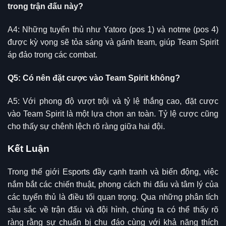
trong trận đấu này?
A4: Những tuyển thủ như Yatoro (pos 1) và notme (pos 4)
được kỳ vọng sẽ tỏa sáng và gánh team, giúp Team Spirit
áp đảo trong các combat.
Q5: Có nên đặt cược vào Team Spirit không?
A5: Với phong độ vượt trội và tỷ lệ thắng cao, đặt cược
vào Team Spirit là một lựa chọn an toàn. Tỷ lệ cược cũng
cho thấy sự chênh lệch rõ ràng giữa hai đội.
Kết Luận
Trong
thế giới Esports
đầy cạnh tranh và biến động, việc
nắm bắt các chiến thuật, phong cách thi đấu và tâm lý của
các tuyển thủ là điều tối quan trọng. Qua những phân tích
sâu sắc về trận đấu và đội hình, chúng ta có thể thấy rõ
ràng rằng sự chuẩn bị chu đáo cùng với khả năng thích