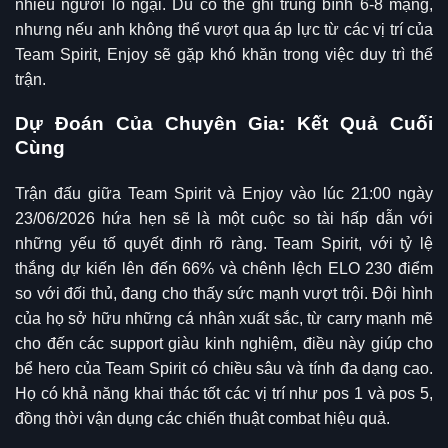
nhiều người lo ngại. Dù có thể ghi trung bình 6-8 mạng,
nhưng nếu anh không thể vượt qua áp lực từ các vị trí của
Team Spirit, Enjoy sẽ gặp khó khăn trong việc duy trì thế
trận.
Dự Đoán Của Chuyên Gia: Kết Quả Cuối
Cùng
Trận đấu giữa Team Spirit và Enjoy vào lúc 21:00 ngày
23/06/2026 hứa hẹn sẽ là một cuộc so tài hấp dẫn với
những yếu tố quyết định rõ ràng. Team Spirit, với tỷ lệ
thắng dự kiến lên đến 66% và chênh lệch ELO 230 điểm
so với đối thủ, đang cho thấy sức mạnh vượt trội. Đội hình
của họ sở hữu những cá nhân xuất sắc, từ carry mạnh mẽ
cho đến các support giàu kinh nghiệm, điều này giúp cho
bể hero của Team Spirit có chiều sâu và tính đa dạng cao.
Họ có khả năng khai thác tốt các vị trí như pos 1 và pos 5,
đồng thời vận dụng các chiến thuật combat hiệu quả.