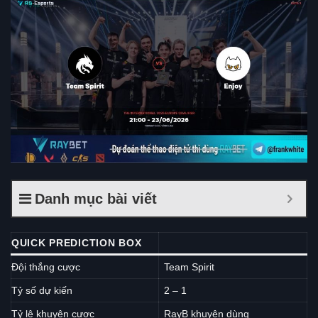
Danh mục bài viết
QUICK PREDICTION BOX
Đội thắng cược
Team Spirit
Tỷ số dự kiến
2 – 1
Tỷ lệ khuyên cược
RayB khuyên dùng