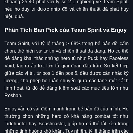
khoảng 35-40 phút với tỷ số 2-1 nghiêng về Team Spirit,
nếu họ duy trì được nhịp độ và chiến thuật đã phát huy
hiệu quả.
Phân Tích Ban Pick của Team Spirit và Enjoy
Team Spirit, với tỷ lệ thắng > 68% trong bể bản đồ cấm
chọn, thể hiện sự tự tin và chiến thuật đa dạng. Họ có thể
dễ dàng khai thác những hero tủ như Puck hay Faceless
Void, tạo ra áp lực lớn từ giai đoạn đầu trận. Sự kết hợp
giữa các vị trí, từ pos 1 đến pos 5, đều được cân nhắc kỹ
lưỡng, cho phép họ luân chuyển giữa các lane một cách
linh hoạt, từ đó dễ dàng kiểm soát các mục tiêu lớn như
Roshan.
Enjoy vẫn có vài điểm mạnh trong bể bản đồ của mình. Họ
thường chọn những hero có khả năng combat tốt như
Tidehunter hay Beastmaster, giúp họ có thể lật kèo trong
những tình huống khó khăn. Tuy nhiên, tỷ lệ thắng trên các