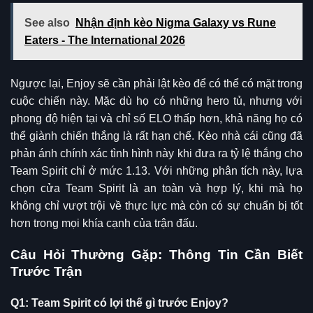
See also
Nhận định kèo Nigma Galaxy vs Rune
Eaters - The International 2026
Ngược lại, Enjoy sẽ cần phải lật kèo để có thể có mặt trong
cuộc chiến này. Mặc dù họ có những hero tủ, nhưng với
phong độ hiện tại và chỉ số ELO thấp hơn, khả năng họ có
thể giành chiến thắng là rất hạn chế. Kèo nhà cái cũng đã
phản ánh chính xác tình hình này khi đưa ra tỷ lệ thắng cho
Team Spirit chỉ ở mức 1.13. Với những phân tích này, lựa
chọn cửa Team Spirit là an toàn và hợp lý, khi mà họ
không chỉ vượt trội về thực lực mà còn có sự chuẩn bị tốt
hơn trong mọi khía cạnh của trận đấu.
Câu Hỏi Thường Gặp: Thông Tin Cần Biết
Trước Trận
Q1: Team Spirit có lợi thế gì trước Enjoy?