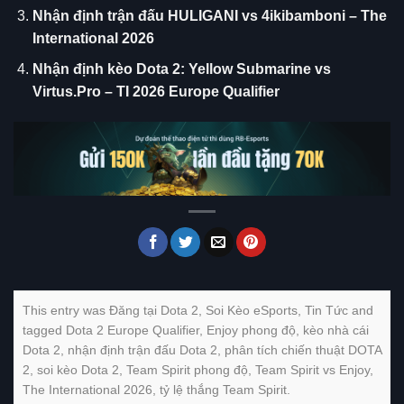
Nhận định trận đấu HULIGANI vs 4ikibamboni – The
International 2026
Nhận định kèo Dota 2: Yellow Submarine vs
Virtus.Pro – TI 2026 Europe Qualifier
This entry was Đăng tại
Dota 2
,
Soi Kèo eSports
,
Tin Tức
and
tagged
Dota 2 Europe Qualifier
,
Enjoy phong độ
,
kèo nhà cái
Dota 2
,
nhận định trận đấu Dota 2
,
phân tích chiến thuật DOTA
2
,
soi kèo Dota 2
,
Team Spirit phong độ
,
Team Spirit vs Enjoy
,
The International 2026
,
tỷ lệ thắng Team Spirit
.