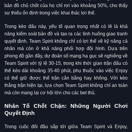
bản đồ chủ chốt của họ chỉ rơi vào khoảng 50%, cho thấy
sự thiếu ổn định trong việc khai thác lợi thế.
Trong kèo đấu này, yếu tố quan trọng nhất có lẽ là khả
năng kiểm soát bản đồ và tạo ra các tình huống giao tranh
quyết định. Team Spirit không chỉ có lợi thế về kỹ năng cá
nhân mà còn ở khả năng phối hợp đội hình. Dựa trên
phong độ gần đây, dự đoán số mạng hạ gục sẽ nghiêng về
Team Spirit với tỷ lệ 30-15, trong khi thời gian trận đấu có
thể kéo dài khoảng 35-40 phút, phụ thuộc vào việc Enjoy
có thể giữ được thế trận cân bằng hay không. Với kèo
thắng trận hiện tại, lựa chọn Team Spirit không chỉ an toàn
mà còn mang lại cơ hội lớn cho các bet thủ.
Nhân Tố Chốt Chặn: Những Người Chơi
Quyết Định
Trong cuộc đối đầu sắp tới giữa Team Spirit và Enjoy,